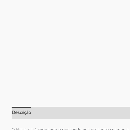
Descrição
Informação adicional
Avaliações (0)
O Natal está chegando e pensando nos presente criamos a 