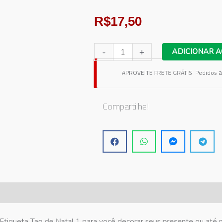
R$
17,50
Etiqueta
-
+
ADICIONAR A
Tag
a
APROVEITE FRETE GRÁTIS!
Pedidos
de
Natal
1
Compartilhe!
quantidade
Etiqueta Tag de Natal 1 para você decorar seus presente ou até