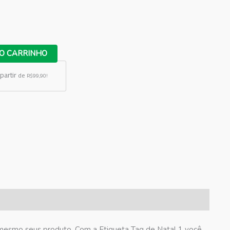
O CARRINHO
partir
de
R$99,90!
 mesmo seus produto. Com a Etiqueta Tag de Natal 1 você