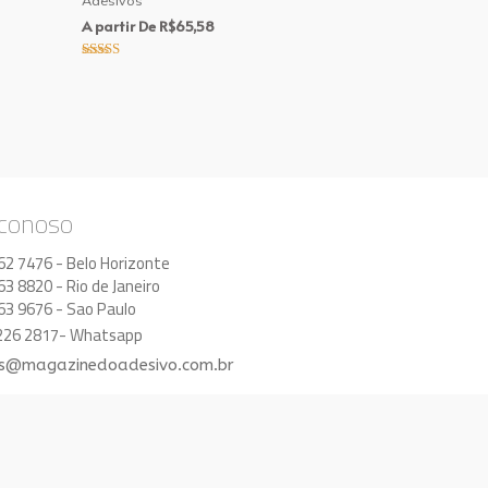
Adesivos
A partir De
R$
65,58
Avaliação
5.00
de 5
 conoso
62 7476 - Belo Horizonte
63 8820 - Rio de Janeiro
63 9676 - Sao Paulo
8226 2817- Whatsapp
s@magazinedoadesivo.com.br