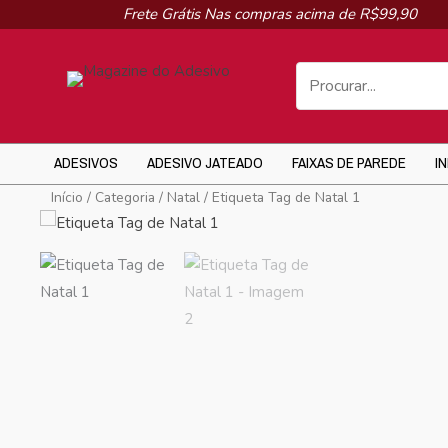
Ir
Frete Grátis Nas compras acima de R$99,90
para
o
conteúdo
ADESIVOS
ADESIVO JATEADO
FAIXAS DE PAREDE
I
Início
/
Categoria
/
Natal
/ Etiqueta Tag de Natal 1