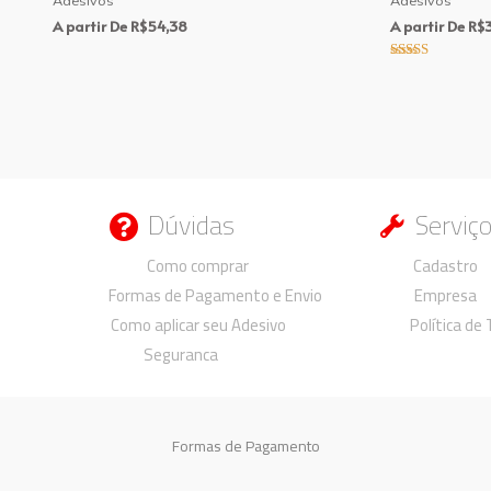
Adesivos
Adesivos
A partir De
R$
54,38
A partir De
R$
3
Avaliação
5.00
de 5
Dúvidas
Serviç
Duvidas
Duvidas
Como comprar
Cadastro
Formas de Pagamento e Envio
Empresa
Como aplicar seu Adesivo
Política de
Seguranca
Formas de Pagamento