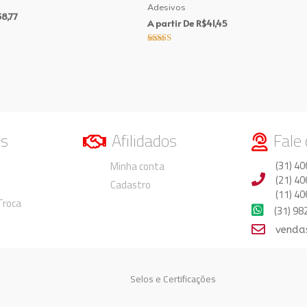
Adesivos
8,77
A partir De
R$
41,45
Avaliação
5.00
de 5
os
Afilidados
Fale
Duvidas
Duvidas
(31) 40
Minha conta
(21) 40
Cadastro
(11) 40
 Troca
(31) 9
venda
Selos e Certificações