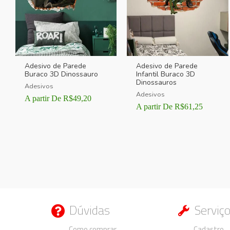
Adesivo de Parede
Adesivo de Parede
Buraco 3D Dinossauro
Infantil Buraco 3D
Dinossauros
Adesivos
Adesivos
A partir De
R$
49,20
A partir De
R$
61,25
Dúvidas
Serviç
Duvidas
Duvidas
Como comprar
Cadastro