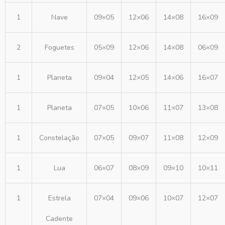
1
Nave
09×05
12×06
14×08
16×09
2
Foguetes
05×09
12×06
14×08
06×09
1
Planeta
09×04
12×05
14×06
16×07
1
Planeta
07×05
10×06
11×07
13×08
1
Constelação
07×05
09×07
11×08
12×09
1
Lua
06×07
08×09
09×10
10×11
1
Estrela
07×04
09×06
10×07
12×07
Cadente