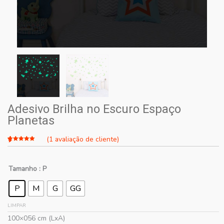
Adesivo Brilha no Escuro Espaço
Planetas
(
1
avaliação de cliente)
Avaliado
1
como
5.00
de 5, com
Tamanho
: P
baseado
em
avaliação
de cliente
P
M
G
GG
LIMPAR
100×056 cm (LxA)