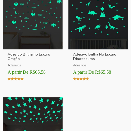
Adesivo Brilha no Escuro
Adesivo Brilha No Escuro
Oração
Dinossauros
Adesivos
Adesivos
A partir De
R$
65,58
A partir De
R$
65,58
Avaliação
Avaliação
5.00
4.00
de 5
de 5