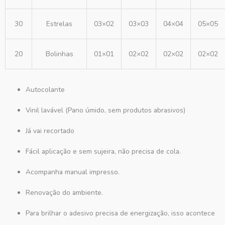
30
Estrelas
03×02
03×03
04×04
05×05
20
Bolinhas
01×01
02×02
02×02
02×02
Autocolante
Vinil lavável (Pano úmido, sem produtos abrasivos)
Já vai recortado
Fácil aplicação e sem sujeira, não precisa de cola.
Acompanha manual impresso.
Renovação do ambiente.
Para brilhar o adesivo precisa de energização, isso acontece