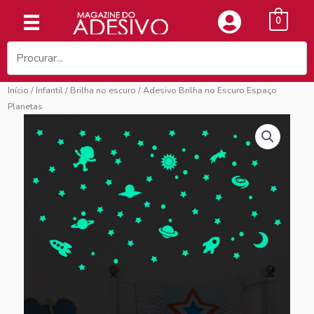
Ir
0
para
o
conteúdo
Início
/
Infantil
/
Brilha no escuro
/ Adesivo Brilha no Escuro Espaço
Planetas