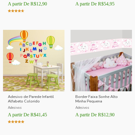
A partir De
R$
12,90
A partir De
R$
54,95
Avaliação
4.00
de 5
Adesivo de Parede Infantil
Border Faixa Sonhe Alto
Alfabeto Colorido
Minha Pequena
Adesivos
Adesivos
A partir De
R$
41,45
A partir De
R$
12,90
Avaliação
5.00
de 5