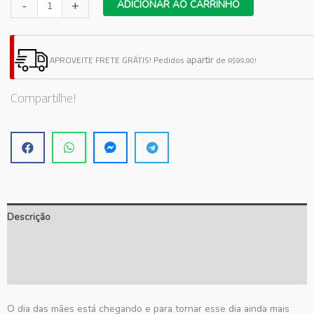
Cartão
-
+
ADICIONAR AO CARRINHO
para
Mimo
dia
apartir
APROVEITE FRETE GRÁTIS!
Pedidos
de
R$99,90!
das
Mães
Compartilhe!
N2
quantidade
Descrição
Informação adicional
Avaliações (0)
O dia das mães está chegando e para tornar esse dia ainda mais