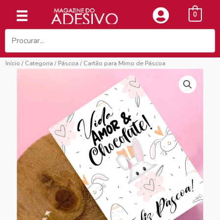
Ir
0
para
o
conteúdo
Início
/
Categoria
/
Páscoa
/ Cartão para Mimo de Páscoa