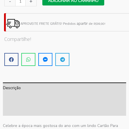
-
+
ADICIONAR AO CARRINHO
para
Mimo
de
apartir
APROVEITE FRETE GRÁTIS!
Pedidos
de
R$99,90!
Páscoa
quantidade
Compartilhe!
Descrição
Informação adicional
Avaliações (0)
Celebre a época mais gostosa do ano com um lindo Cartão Para