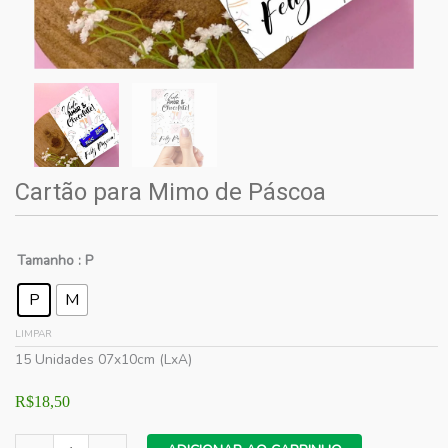
Cartão para Mimo de Páscoa
Tamanho
: P
P
M
LIMPAR
15 Unidades 07x10cm (LxA)
R$
18,50
Cartão