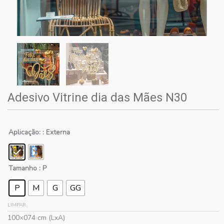
Adesivo Vitrine dia das Mães N30
Aplicação:
: Externa
Tamanho
: P
P
M
G
GG
LIMPAR
100×074 cm (LxA)