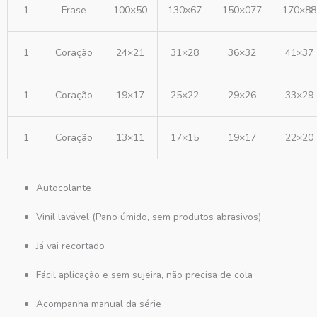
1
Frase
100×50
130×67
150×077
170×88
1
Coração
24×21
31×28
36×32
41×37
1
Coração
19×17
25×22
29×26
33×29
1
Coração
13×11
17×15
19×17
22×20
Autocolante
Vinil lavável (Pano úmido, sem produtos abrasivos)
Já vai recortado
Fácil aplicação e sem sujeira, não precisa de cola
Acompanha manual da série