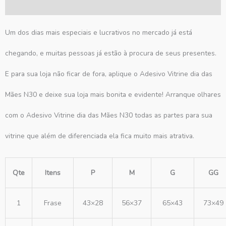
Avaliações (0)
Um dos dias mais especiais e lucrativos no mercado já está
chegando, e muitas pessoas já estão à procura de seus presentes.
E para sua loja não ficar de fora, aplique o Adesivo Vitrine dia das
Mães N30 e deixe sua loja mais bonita e evidente! Arranque olhares
com o Adesivo Vitrine dia das Mães N30 todas as partes para sua
vitrine que além de diferenciada ela fica muito mais atrativa.
Qte
Itens
P
M
G
GG
1
Frase
43×28
56×37
65×43
73×49