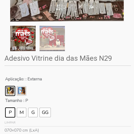
Adesivo Vitrine dia das Mães N29
Aplicação:
: Externa
Tamanho
: P
P
M
G
GG
LIMPAR
070×070 cm (LxA)