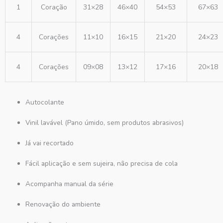
1
Coração
31×28
46×40
54×53
67×63
4
Corações
11×10
16×15
21×20
24×23
4
Corações
09×08
13×12
17×16
20×18
Autocolante
Vinil lavável (Pano úmido, sem produtos abrasivos)
Já vai recortado
Fácil aplicação e sem sujeira, não precisa de cola
Acompanha manual da série
Renovação do ambiente