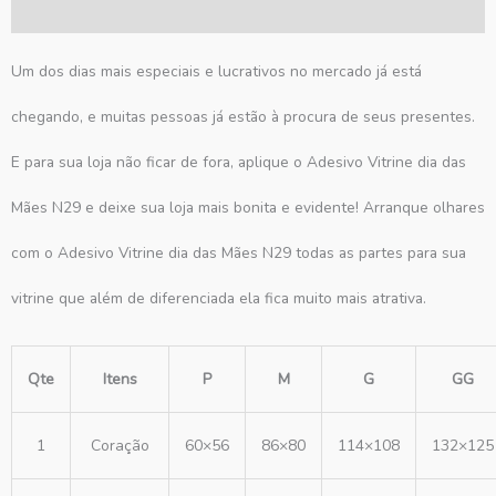
Avaliações (0)
Um dos dias mais especiais e lucrativos no mercado já está
chegando, e muitas pessoas já estão à procura de seus presentes.
E para sua loja não ficar de fora, aplique o Adesivo Vitrine dia das
Mães N29 e deixe sua loja mais bonita e evidente! Arranque olhares
com o Adesivo Vitrine dia das Mães N29 todas as partes para sua
vitrine que além de diferenciada ela fica muito mais atrativa.
Qte
Itens
P
M
G
GG
1
Coração
60×56
86×80
114×108
132×125