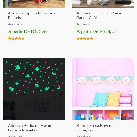
Adesivo Espaço Kids Tons
Adesivo de Parede Pausa
Pasteis
Para o Café
Adesivos
Adesivos
A partir De
R$
75,90
A partir De
R$
38,77
Avaliação
Avaliação
5.00
5.00
de 5
de 5
Adesivo Brilha no Escuro
Border Faixa Nuvens
Espaço Planetas
Corações
Adesivos
Adesivos