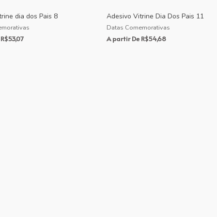
rine dia dos Pais 8
Adesivo Vitrine Dia Dos Pais 11
morativas
Datas Comemorativas
R$
53,07
A partir De
R$
54,68