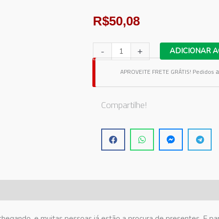
R$
50,08
Adesivo
-
+
ADICIONAR A
Vitrine
a
APROVEITE FRETE GRÁTIS!
Pedidos
Dia
Dos
Pais
Compartilhe!
12
quantidade
chegando, e muitas pessoas já estão a procura de presentes. E para