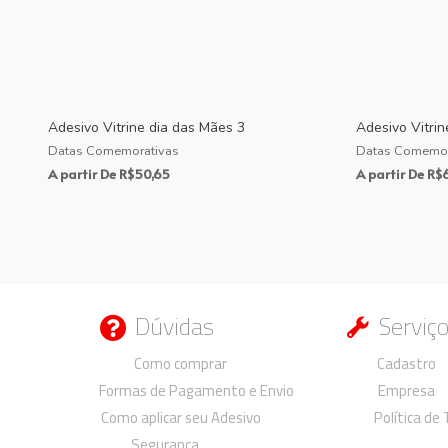
Adesivo Vitrine dia das Mães 3
Adesivo Vitrin
Datas Comemorativas
Datas Comemor
A partir De
R$
50,65
A partir De
R$
Dúvidas
Serviç
Duvidas
Duvidas
Como comprar
Cadastro
Formas de Pagamento e Envio
Empresa
Como aplicar seu Adesivo
Política de
Seguranca