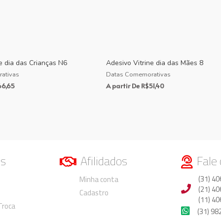
e dia das Crianças N6
Adesivo Vitrine dia das Mães 8
ativas
Datas Comemorativas
66,65
A partir De
R$
51,40
os
Afilidados
Fale
Duvidas
Duvidas
(31) 40
Minha conta
(21) 40
Cadastro
(11) 40
 Troca
(31) 9