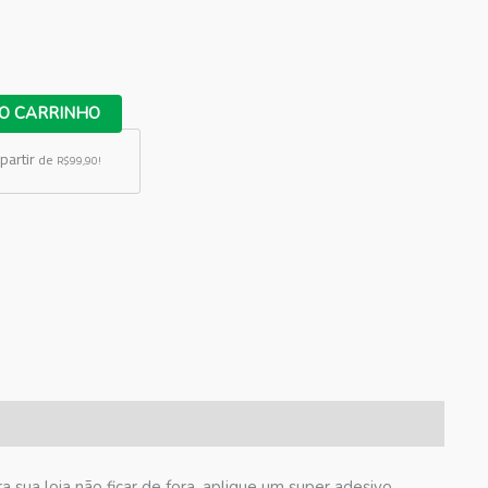
O CARRINHO
partir
de
R$99,90!
 sua loja não ficar de fora, aplique um super adesivo