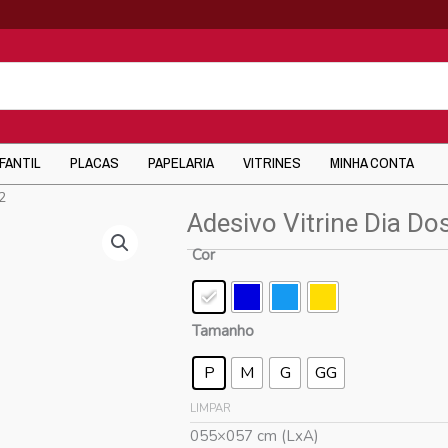
NFANTIL
PLACAS
PAPELARIA
VITRINES
MINHA CONTA
2
Adesivo Vitrine Dia Do
Cor
Tamanho
P
M
G
GG
LIMPAR
055×057 cm (LxA)