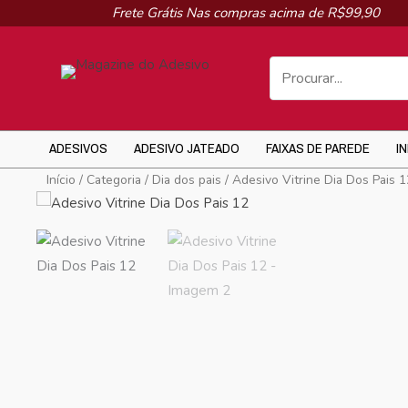
Ir
Frete Grátis Nas compras acima de R$99,90
para
o
conteúdo
ADESIVOS
ADESIVO JATEADO
FAIXAS DE PAREDE
I
Início
/
Categoria
/
Dia dos pais
/ Adesivo Vitrine Dia Dos Pais 1