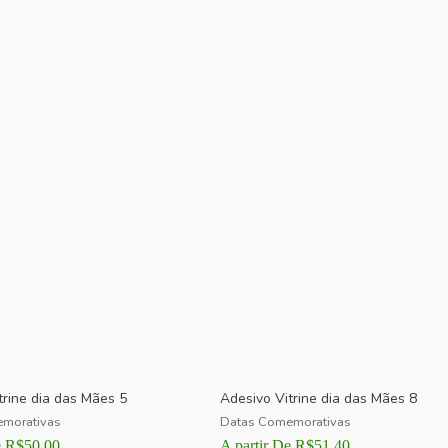
trine dia das Mães 5
Adesivo Vitrine dia das Mães 8
morativas
Datas Comemorativas
e
R$
50,00
A partir De
R$
51,40