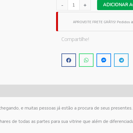
Adesivo
-
+
ADICIONAR A
Vitrine
Dia
a
APROVEITE FRETE GRÁTIS!
Pedidos
Das
Mães
Compartilhe!
15
quantidade
chegando, e muitas pessoas já estão a procura de seus presentes. E
ares de todas as partes para sua vitrine que além de diferenciada 