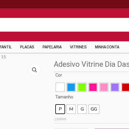
NFANTIL
PLACAS
PAPELARIA
VITRINES
MINHA CONTA
s 15
Adesivo Vitrine Dia D
Cor
Tamanho
P
M
G
GG
LIMPAR