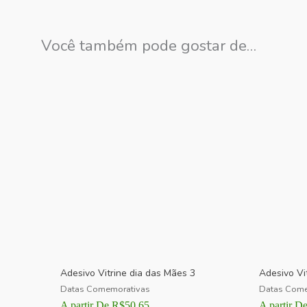
Você também pode gostar de…
Adesivo Vitrine dia das Mães 3
Adesivo Vi
Datas Comemorativas
Datas Come
A partir De
R$
50,65
A partir D