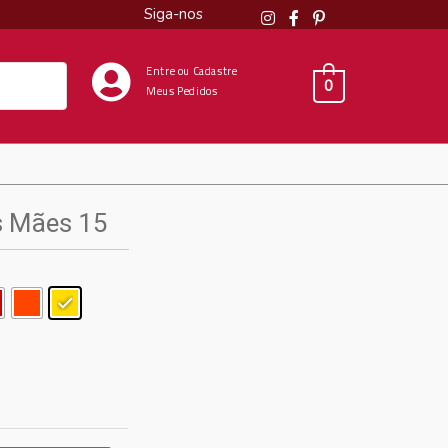
Siga-nos
Entre ou Cadastre
0
Meus Pedidos
as Mães 15