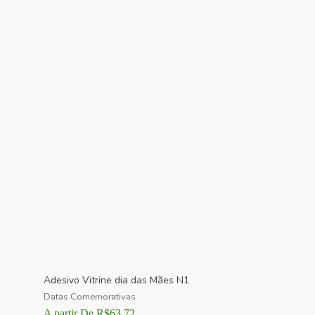
Adesivo Vitrine dia das Mães N1
Datas Comemorativas
A partir De
R$
63,72