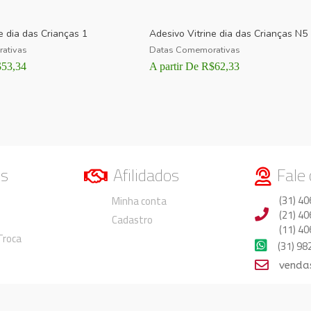
e dia das Crianças 1
Adesivo Vitrine dia das Crianças N5
ativas
Datas Comemorativas
$
53,34
A partir De
R$
62,33
os
Afilidados
Fale
Duvidas
Duvidas
(31) 40
Minha conta
(21) 40
Cadastro
(11) 40
 Troca
(31) 9
venda