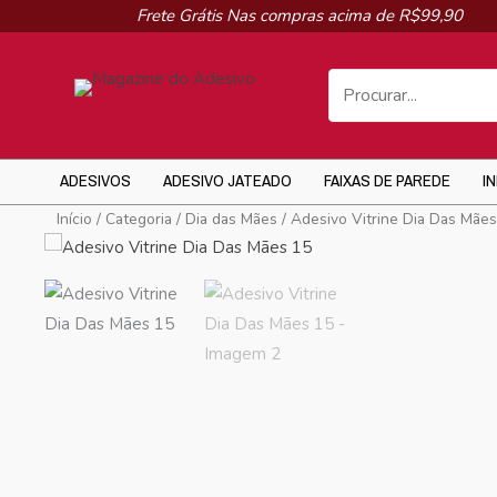
Ir
Frete Grátis Nas compras acima de R$99,90
para
o
conteúdo
ADESIVOS
ADESIVO JATEADO
FAIXAS DE PAREDE
I
Início
/
Categoria
/
Dia das Mães
/ Adesivo Vitrine Dia Das Mãe