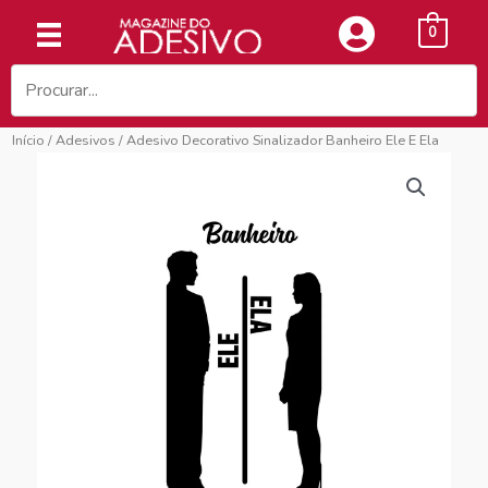
Ir
0
para
o
conteúdo
Início
/
Adesivos
/ Adesivo Decorativo Sinalizador Banheiro Ele E Ela