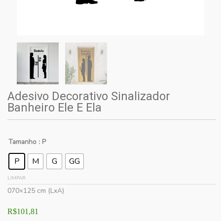
Adesivo Decorativo Sinalizador
Banheiro Ele E Ela
Tamanho
: P
P
M
G
GG
LIMPAR
070×125 cm (LxA)
R$
101,81