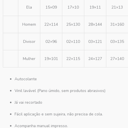
Ela
15×09
17×10
19×11
21×13
Homem
22×114
25×130
28×144
31×160
Divisor
02×96
02×110
03×121
03×135
Mulher
19×101
22×115
24×127
27×140
Autocolante
Vinil lavável (Pano úmido, sem produtos abrasivos)
Já vai recortado
Fácil aplicação e sem sujeira, não precisa de cola.
Acompanha manual impresso.