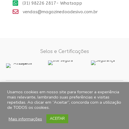
(31) 98226 2817- Whatsapp
vendas@magazinedoadesivo.com.br
Selos e Certificações
Formas de Pagamento
Usamos cookies em nosso site para fornecer a experiência
mais relevante, lembrando suas preferências e visitas
repetidas. Ao clicar em “Aceitar”, concorda com a utilização
Fotos e imagens meramente ilustrativas, 2012© 2026 Magazine do
de TODOS os cookies.
Adesivo. All Rights Reserved. CNPJ 15.257.475.0001/35 Endereço para
correspondência: Caixa postal 5727 CEP: 31275-971 Belo Horizonte-
Mais informações
ACEITAR
MG