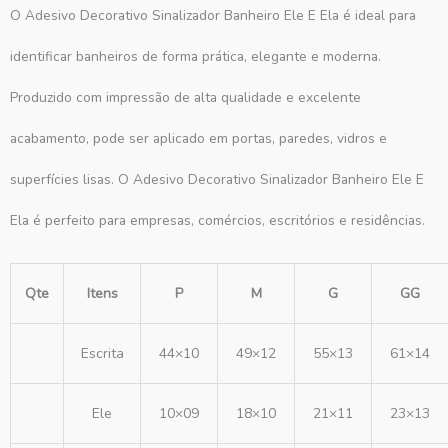
O Adesivo Decorativo Sinalizador Banheiro Ele E Ela é ideal para
identificar banheiros de forma prática, elegante e moderna.
Produzido com impressão de alta qualidade e excelente
acabamento, pode ser aplicado em portas, paredes, vidros e
superfícies lisas. O Adesivo Decorativo Sinalizador Banheiro Ele E
Ela é perfeito para empresas, comércios, escritórios e residências.
Qte
Itens
P
M
G
GG
Escrita
44×10
49×12
55×13
61×14
Ele
10×09
18×10
21×11
23×13