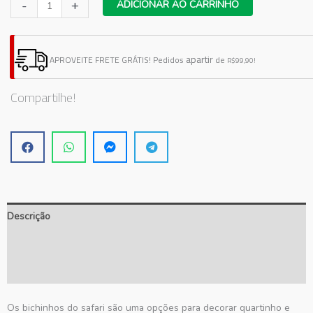
Adesivo
-
+
ADICIONAR AO CARRINHO
de
Parede
Safari
apartir
APROVEITE FRETE GRÁTIS!
Pedidos
de
R$99,90!
4
quantidade
Compartilhe!
Descrição
Informação adicional
Avaliações (0)
Os bichinhos do safari são uma opções para decorar quartinho e