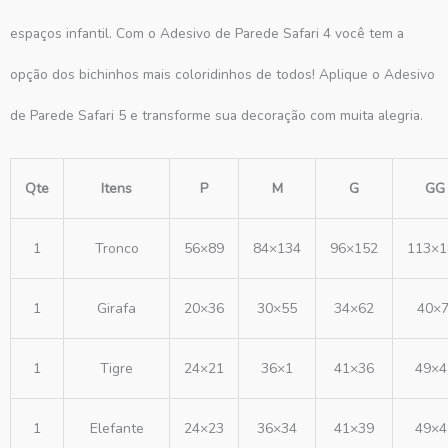
espaços infantil. Com o Adesivo de Parede Safari 4 você tem a
opção dos bichinhos mais coloridinhos de todos! Aplique o Adesivo
de Parede Safari 5 e transforme sua decoração com muita alegria.
Qte
Itens
P
M
G
GG
1
Tronco
56×89
84×134
96×152
113×1
1
Girafa
20×36
30×55
34×62
40×
1
Tigre
24×21
36×1
41×36
49×4
1
Elefante
24×23
36×34
41×39
49×4