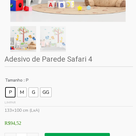
Adesivo de Parede Safari 4
Tamanho
: P
P
M
G
GG
LIMPAR
133×100 cm (LxA)
R$
94,52