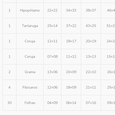
1
Hipopótamo
22×22
34×33
38×37
46×
1
Tartaruga
25×14
37×22
43×25
51×2
1
Coruja
12×11
18×17
20×19
24×2
1
Coruja
07×08
11×12
13×13
15×1
2
Grama
13×06
20×09
22×10
26×
4
Pássaros
12×06
18×09
21×11
25×
30
Folhas
04×09
06×14
07×16
09×