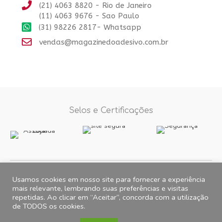
(21) 4063 8820 - Rio de Janeiro
(11) 4063 9676 - Sao Paulo
(31) 98226 2817- Whatsapp
vendas@magazinedoadesivo.com.br
Selos e Certificações
Formas de Pagamento
Usamos cookies em nosso site para fornecer a experiência
mais relevante, lembrando suas preferências e visitas
repetidas. Ao clicar em “Aceitar”, concorda com a utilização
Fotos e imagens meramente ilustrativas, 2012© 2026 Magazine do
de TODOS os cookies.
Adesivo. All Rights Reserved. CNPJ 15.257.475.0001/35 Endereço para
correspondência: Caixa postal 5727 CEP: 31275-971 Belo Horizonte-