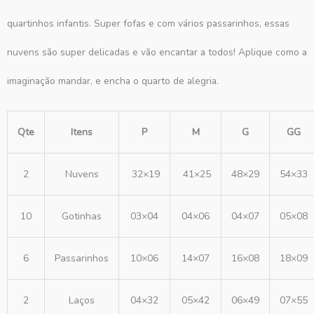
quartinhos infantis. Super fofas e com vários passarinhos, essas
nuvens são super delicadas e vão encantar a todos! Aplique como a
imaginação mandar, e encha o quarto de alegria.
Qte
Itens
P
M
G
GG
2
Nuvens
32×19
41×25
48×29
54×33
10
Gotinhas
03×04
04×06
04×07
05×08
6
Passarinhos
10×06
14×07
16×08
18×09
2
Laços
04×32
05×42
06×49
07×55