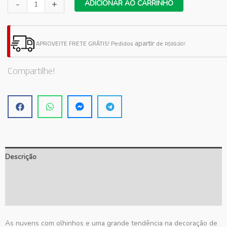
Adesivo
-
+
ADICIONAR AO CARRINHO
Nuvens
Menina
quantidade
apartir
APROVEITE FRETE GRÁTIS!
Pedidos
de
R$99,90!
Compartilhe!
Descrição
Informação adicional
Avaliações (0)
As nuvens com olhinhos e uma grande tendência na decoração de