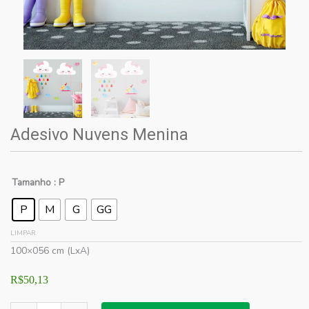
Adesivo Nuvens Menina
Tamanho
: P
P
M
G
GG
LIMPAR
100×056 cm (LxA)
R$
50,13