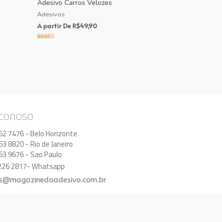
Adesivo Carros Velozes
Adesivos
A partir De
R$
49,90
Avaliação
5.00
de 5
 conoso
62 7476 - Belo Horizonte
63 8820 - Rio de Janeiro
63 9676 - Sao Paulo
8226 2817- Whatsapp
s@magazinedoadesivo.com.br