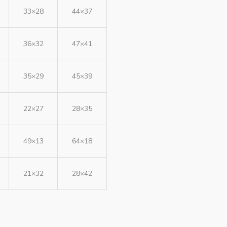
33×28
44×37
36×32
47×41
35×29
45×39
22×27
28×35
49×13
64×18
21×32
28×42