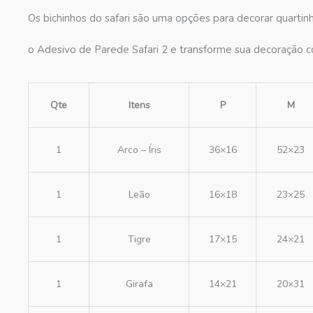
Os bichinhos do safari são uma opções para decorar quartin
o Adesivo de Parede Safari 2 e transforme sua decoração c
Qte
Itens
P
M
1
Arco – Íris
36×16
52×23
1
Leão
16×18
23×25
1
Tigre
17×15
24×21
1
Girafa
14×21
20×31