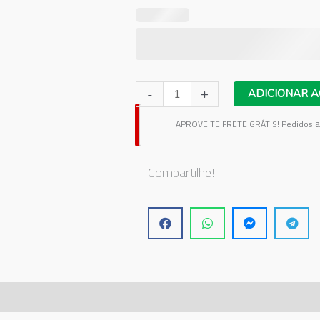
Adesivo
-
+
ADICIONAR A
de
a
APROVEITE FRETE GRÁTIS!
Pedidos
Parede
Safari
2
Compartilhe!
quantidade