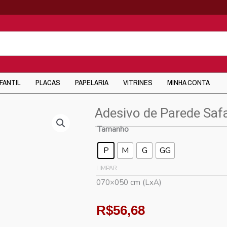
NFANTIL
PLACAS
PAPELARIA
VITRINES
MINHA CONTA
Adesivo de Parede Safa
Tamanho
P
M
G
GG
LIMPAR
070×050 cm (LxA)
R$
56,68