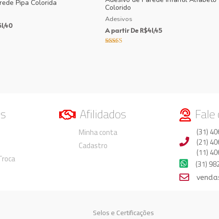
rede Pipa Colorida
Colorido
Adesivos
1,40
A partir De
R$
41,45
Avaliação
5.00
de 5
os
Afilidados
Fale
Duvidas
Duvidas
(31) 40
Minha conta
(21) 40
Cadastro
(11) 40
 Troca
(31) 9
venda
Selos e Certificações