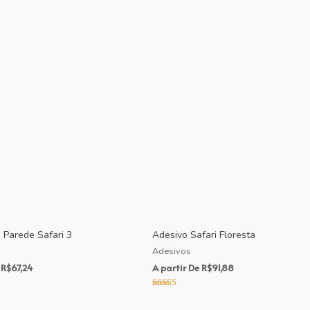
 Parede Safari 3
Adesivo Safari Floresta
Adesivos
R$
67,24
A partir De
R$
91,88
Avaliação
5.00