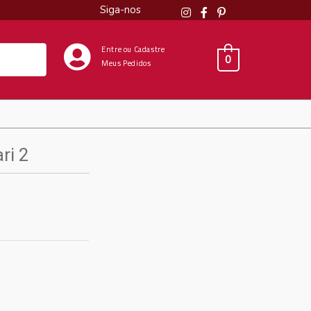
Siga-nos
Entre ou Cadastre
0
Meus Pedidos
ri 2