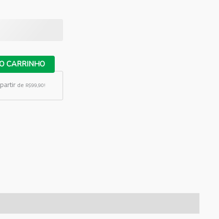
O CARRINHO
partir
de
R$99,90!