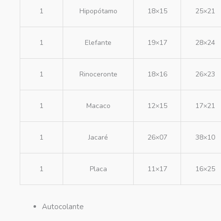
1
Hipopótamo
18×15
25×21
1
Elefante
19×17
28×24
1
Rinoceronte
18×16
26×23
1
Macaco
12×15
17×21
1
Jacaré
26×07
38×10
1
Placa
11×17
16×25
Autocolante