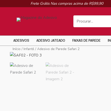
Ir
Frete Grátis Nas compras acima de R$99,90
para
o
conteúdo
ADESIVOS
ADESIVO JATEADO
FAIXAS DE PAREDE
I
Início
/
Infantil
/ Adesivo de Parede Safari 2