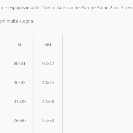
ho e espaços infantis. Com o Adesivo de Parede Safari 2 você tem
om muita alegria.
G
GG
68×31
97×42
30×33
40×44
31×28
42×36
26×40
34×53