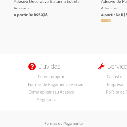
Adesivo Decorativo Bailarina Estrela
Adesivo de Pa
Adesivos
Adesivos
A partir De
R$
50,76
A partir De
R$
5
Avaliação
4.00
de 5
Dúvidas
Serviç
Duvidas
Duvidas
Como comprar
Cadastro
Formas de Pagamento e Envio
Empresa
Como aplicar seu Adesivo
Política de
Seguranca
Formas de Pagamento