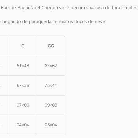
Parede Papai Noel Chegou você decora sua casa de fora simples 
o chegando de paraquedas e muitos flocos de neve.
G
GG
3
51×48
67×62
3
57×36
75×44
4
07×06
09×08
3
04×04
05×04