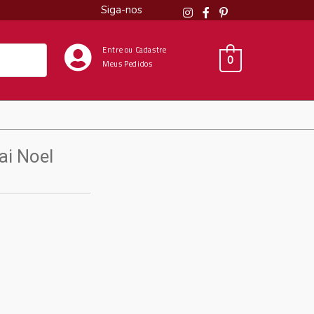
Siga-nos
Entre ou Cadastre
0
Meus Pedidos
ai Noel