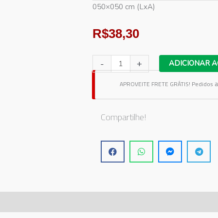
050×050 cm (LxA)
R$
38,30
Adesivo
-
+
ADICIONAR A
de
a
APROVEITE FRETE GRÁTIS!
Pedidos
Parede
Papai
Noel
Compartilhe!
Chegou
quantidade