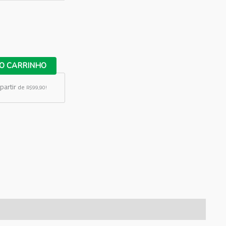
O CARRINHO
partir
de
R$99,90!