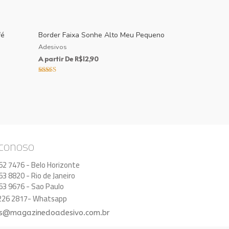
fé
Border Faixa Sonhe Alto Meu Pequeno
Adesivos
A partir De
R$
12,90
Avaliação
5.00
de 5
 conoso
62 7476 - Belo Horizonte
63 8820 - Rio de Janeiro
63 9676 - Sao Paulo
8226 2817- Whatsapp
s@magazinedoadesivo.com.br