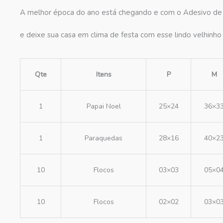
A melhor época do ano está chegando e com o Adesivo de 
e deixe sua casa em clima de festa com esse lindo velhinh
Qte
Itens
P
M
1
Papai Noel
25×24
36×3
1
Paraquedas
28×16
40×2
10
Flocos
03×03
05×0
10
Flocos
02×02
03×0