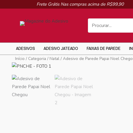
Ir
Frete Grátis Nas compras acima de R$99,90
para
o
conteúdo
ADESIVOS
ADESIVO JATEADO
FAIXAS DE PAREDE
I
Início
/
Categoria
/
Natal
/ Adesivo de Parede Papai Noel Cheg