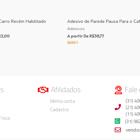
Carro Recém Habilitado
Adesivo de Parede Pausa Para o Ca
Adesivos
22,00
A partir De
R$
38,77
Avaliação
5.00
de 5
os
Afilidados
Fale
Duvidas
Duvidas
(31) 40
Minha conta
(21) 40
Cadastro
(11) 40
 Troca
(31) 9
venda