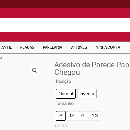
NFANTIL
PLACAS
PAPELARIA
VITRINES
MINHA CONTA
ou
Adesivo de Parede Pap
Chegou
Posição
Normal
Inverso
Tamanho
P
M
G
GG
LIMPAR