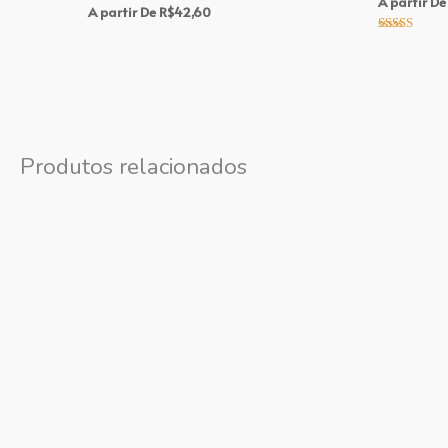
A partir De
A partir De
R$
42,60
Avaliação
5.00
de 5
Produtos relacionados