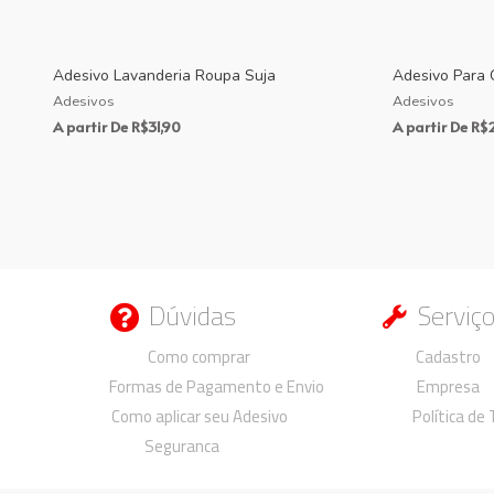
Adesivo Lavanderia Roupa Suja
Adesivo Para 
Adesivos
Adesivos
A partir De
R$
31,90
A partir De
R$
Dúvidas
Serviç
Duvidas
Duvidas
Como comprar
Cadastro
Formas de Pagamento e Envio
Empresa
Como aplicar seu Adesivo
Política de
Seguranca