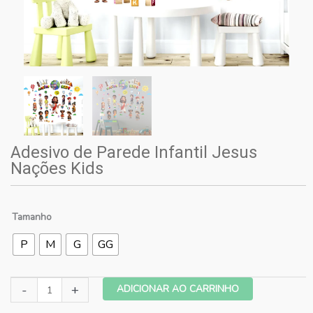
Adesivo de Parede Infantil Jesus
Nações Kids
Tamanho
P
M
G
GG
Adesivo
-
+
ADICIONAR AO CARRINHO
de