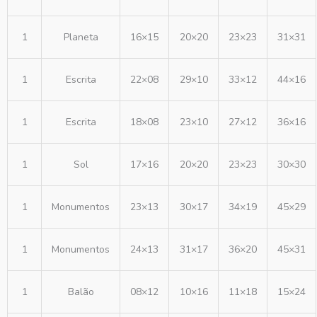
1
Planeta
16×15
20×20
23×23
31×31
1
Escrita
22×08
29×10
33×12
44×16
1
Escrita
18×08
23×10
27×12
36×16
1
Sol
17×16
20×20
23×23
30×30
1
Monumentos
23×13
30×17
34×19
45×29
1
Monumentos
24×13
31×17
36×20
45×31
1
Balão
08×12
10×16
11×18
15×24