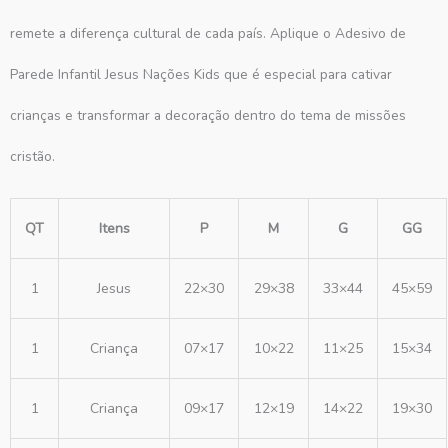
remete a diferença cultural de cada país. Aplique o Adesivo de
Parede Infantil Jesus Nações Kids que é especial para cativar
crianças e transformar a decoração dentro do tema de missões
cristão.
QT
Itens
P
M
G
GG
1
Jesus
22×30
29×38
33×44
45×59
1
Criança
07×17
10×22
11×25
15×34
1
Criança
09×17
12×19
14×22
19×30