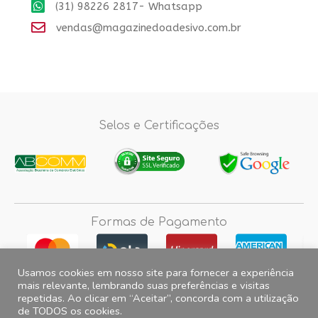
(31) 98226 2817- Whatsapp
vendas@magazinedoadesivo.com.br
Selos e Certificações
Formas de Pagamento
Usamos cookies em nosso site para fornecer a experiência
mais relevante, lembrando suas preferências e visitas
repetidas. Ao clicar em “Aceitar”, concorda com a utilização
Fotos e imagens meramente ilustrativas, 2012© 2026 Magazine do
de TODOS os cookies.
Adesivo. All Rights Reserved. CNPJ 15.257.475.0001/35 Endereço para