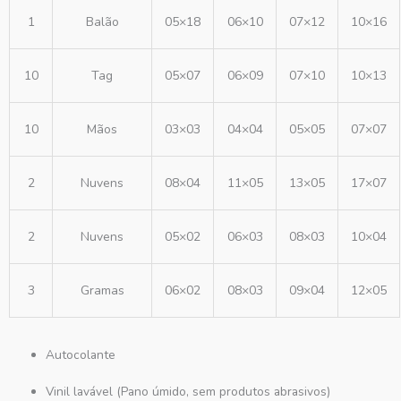
1
Balão
05×18
06×10
07×12
10×16
10
Tag
05×07
06×09
07×10
10×13
10
Mãos
03×03
04×04
05×05
07×07
2
Nuvens
08×04
11×05
13×05
17×07
2
Nuvens
05×02
06×03
08×03
10×04
3
Gramas
06×02
08×03
09×04
12×05
Autocolante
Vinil lavável (Pano úmido, sem produtos abrasivos)