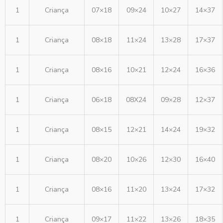
1
Criança
07×18
09×24
10×27
14×37
1
Criança
08×18
11×24
13×28
17×37
1
Criança
08×16
10×21
12×24
16×36
1
Criança
06×18
08X24
09×28
12×37
1
Criança
08×15
12×21
14×24
19×32
1
Criança
08×20
10×26
12×30
16×40
1
Criança
08×16
11×20
13×24
17×32
1
Criança
09×17
11×22
13×26
18×35