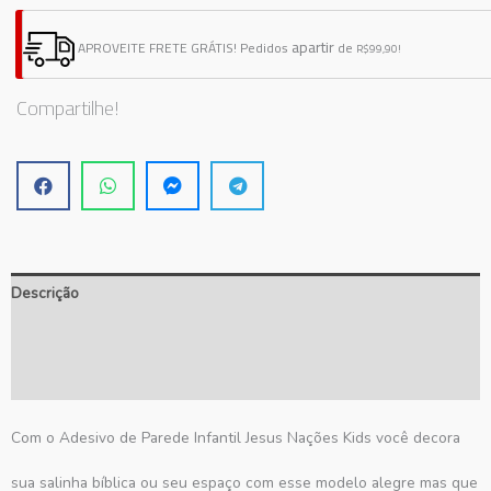
Parede
Infantil
apartir
APROVEITE FRETE GRÁTIS!
Pedidos
de
R$99,90!
Jesus
Nações
Compartilhe!
Kids
quantidade
Descrição
Informação adicional
Avaliações (0)
Com o Adesivo de Parede Infantil Jesus Nações Kids você decora
sua salinha bíblica ou seu espaço com esse modelo alegre mas que