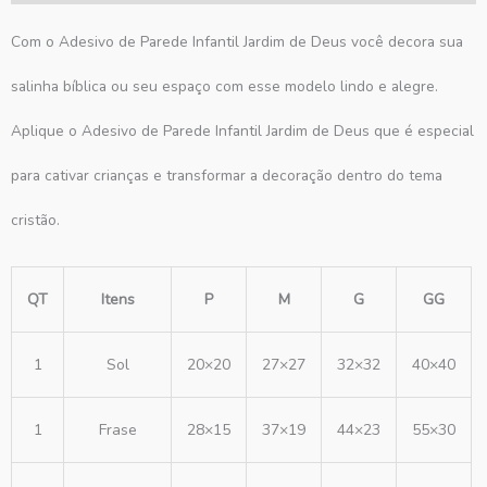
Com o Adesivo de Parede Infantil Jardim de Deus você decora sua
salinha bíblica ou seu espaço com esse modelo lindo e alegre.
Aplique o Adesivo de Parede Infantil Jardim de Deus que é especial
para cativar crianças e transformar a decoração dentro do tema
cristão.
QT
Itens
P
M
G
GG
1
Sol
20×20
27×27
32×32
40×40
1
Frase
28×15
37×19
44×23
55×30