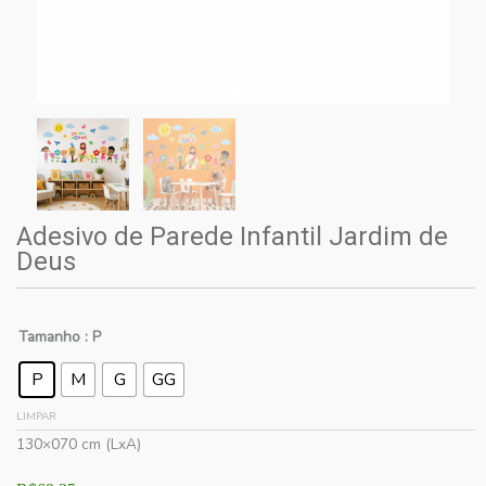
Adesivo de Parede Infantil Jardim de
Deus
Tamanho
: P
P
M
G
GG
LIMPAR
130×070 cm (LxA)