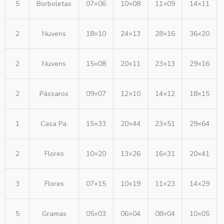
5
Borboletas
07×06
10×08
11×09
14×11
2
Nuvens
18×10
24×13
28×16
36×20
2
Nuvens
15×08
20×11
23×13
29×16
2
Pássaros
09×07
12×10
14×12
18×15
1
Casa Pa.
15×33
20×44
23×51
29×64
2
Flores
10×20
13×26
16×31
20×41
3
Flores
07×15
10×19
11×23
14×29
5
Gramas
05×03
06×04
08×04
10×05