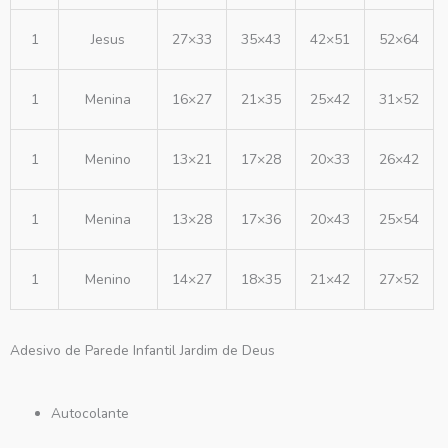
1
Jesus
27×33
35×43
42×51
52×64
1
Menina
16×27
21×35
25×42
31×52
1
Menino
13×21
17×28
20×33
26×42
1
Menina
13×28
17×36
20×43
25×54
1
Menino
14×27
18×35
21×42
27×52
Adesivo de Parede Infantil Jardim de Deus
Autocolante