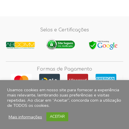
Selos e Certificações
Formas de Pagamento
Usamos cookies em nosso site para fornecer a experiência
mais relevante, lembrando suas preferências e visitas
repetidas. Ao clicar em “Aceitar”, concorda com a utilização
Fotos e imagens meramente ilustrativas, 2012© 2026 Magazine do
de TODOS os cookies.
Adesivo. All Rights Reserved. CNPJ 15.257.475.0001/35 Endereço para
correspondência: Caixa postal 5727 CEP: 31275-971 Belo Horizonte-
Mais informações
ACEITAR
MG