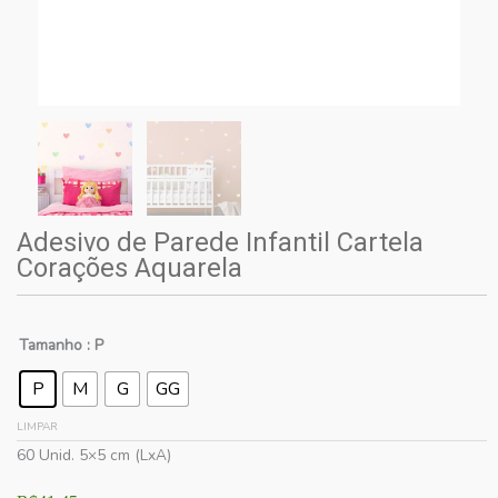
Adesivo de Parede Infantil Cartela
Corações Aquarela
Tamanho
: P
P
M
G
GG
LIMPAR
60 Unid. 5×5 cm (LxA)