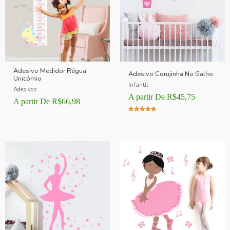
Adesivo Medidor Régua
Adesivo Corujinha No Galho
Unicórnio
Infantil
Adesivos
A partir De
R$
45,75
A partir De
R$
66,98
Avaliação
5.00
de 5