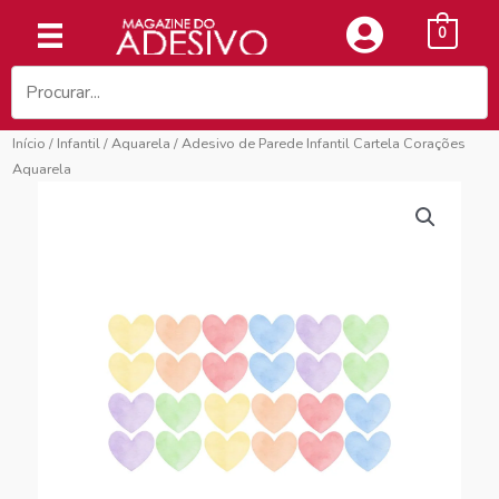
Ir
0
para
o
conteúdo
Início
/
Infantil
/
Aquarela
/ Adesivo de Parede Infantil Cartela Corações
Aquarela