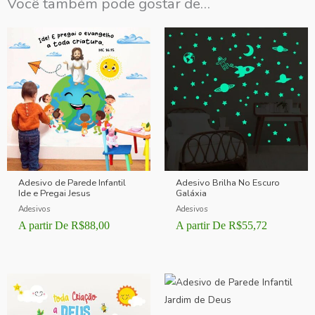
Você também pode gostar de…
Adesivo de Parede Infantil
Adesivo Brilha No Escuro
Ide e Pregai Jesus
Galáxia
Adesivos
Adesivos
A partir De
R$
88,00
A partir De
R$
55,72