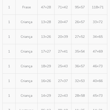
1
Frase
47×28
71×42
95×57
118×71
1
Criança
13×28
20×47
26×57
33×72
1
Criança
13×26
20×39
27×52
34×65
1
Criança
17×27
27×41
35×54
47×69
1
Criança
18×29
25×43
36×57
46×73
1
Criança
16×26
27×37
32×53
40×66
1
Criança
14×29
22×43
28×58
45×73