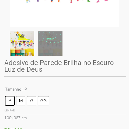
Adesivo de Parede Brilha no Escuro
Luz de Deus
Tamanho
: P
P
M
G
GG
LIMPAR
100×067 cm