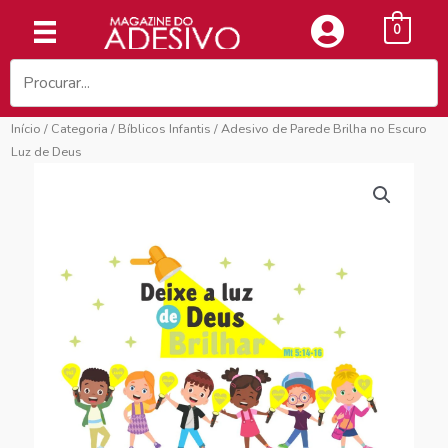
Ir
0
para
o
conteúdo
Início
/
Categoria
/
Bíblicos Infantis
/ Adesivo de Parede Brilha no Escuro
Luz de Deus