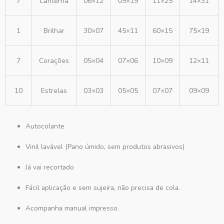
7
Lanterna
06×12
09×19
11×25
14×31
1
Brilhar
30×07
45×11
60×15
75×19
7
Corações
05×04
07×06
10×09
12×11
10
Estrelas
03×03
05×05
07×07
09×09
Autocolante
Vinil lavável (Pano úmido, sem produtos abrasivos)
Já vai recortado
Fácil aplicação e sem sujeira, não precisa de cola.
Acompanha manual impresso.