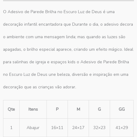
O Adesivo de Parede Brilha no Escuro Luz de Deus é uma
decoração infantil encantadora que Durante o dia, o adesivo decora
o ambiente com uma mensagem linda; mas quando as luzes são
apagadas, o brilho especial aparece, criando um efeito mágico. Ideal
para salinhas de igreja e espaços kids o Adesivo de Parede Brilha
no Escuro Luz de Deus une beleza, diversão e inspiração em uma
decoração que as crianças vão adorar.
Qte
Itens
P
M
G
GG
1
Abajur
16×11
24×17
32×23
41×29