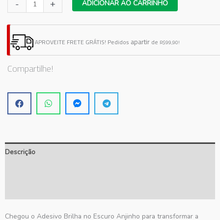
Adesivo
-
+
ADICIONAR AO CARRINHO
Brilha
No
Escuro
apartir
APROVEITE FRETE GRÁTIS!
Pedidos
de
R$99,90!
Anjinho
quantidade
Compartilhe!
Descrição
Informação adicional
Avaliações (0)
Chegou o Adesivo Brilha no Escuro Anjinho para transformar a