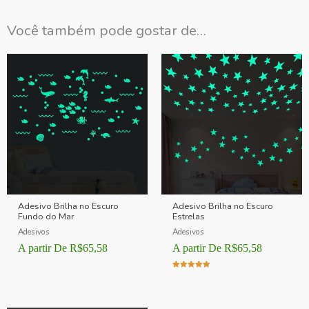
Você também pode gostar de…
Adesivo Brilha no Escuro
Adesivo Brilha no Escuro
Fundo do Mar
Estrelas
Adesivos
Adesivos
A partir De
R$
65,58
A partir De
R$
65,58
Avaliação
5.00
de 5