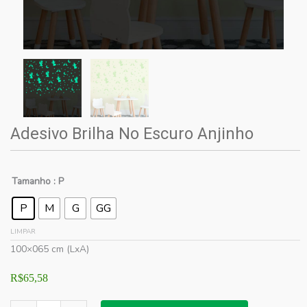
Adesivo Brilha No Escuro Anjinho
Tamanho
: P
P
M
G
GG
LIMPAR
100×065 cm (LxA)
R$
65,58