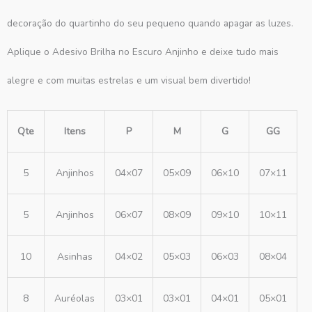
decoração do quartinho do seu pequeno quando apagar as luzes.
Aplique o Adesivo Brilha no Escuro Anjinho e deixe tudo mais
alegre e com muitas estrelas e um visual bem divertido!
Qte
Itens
P
M
G
GG
5
Anjinhos
04×07
05×09
06×10
07×11
5
Anjinhos
06×07
08×09
09×10
10×11
10
Asinhas
04×02
05×03
06×03
08×04
8
Auréolas
03×01
03×01
04×01
05×01