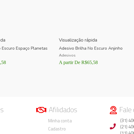
ida
Visualização rápida
o Escuro Espaço Planetas
Adesivo Brilha No Escuro Anjinho
Adesivos
,58
A partir De
R$
65,58
os
Afilidados
Fale
Duvidas
Duvidas
(31) 40
Minha conta
(21) 40
Cadastro
(11) 40