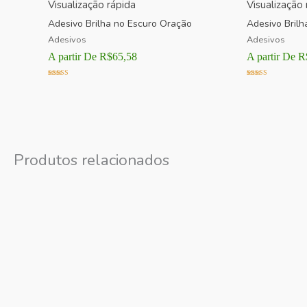
Visualização rápida
Visualização 
Adesivo Brilha no Escuro Oração
Adesivo Brilh
Adesivos
Adesivos
A partir De
R$
65,58
A partir De
R
Avaliação
Avaliação
5.00
5.00
de 5
de 5
Produtos relacionados