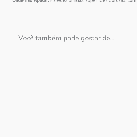
Onde não Aplicar:
Paredes úmidas, superfícies porosas, com 
Você também pode gostar de…