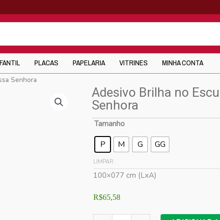
NFANTIL
PLACAS
PAPELARIA
VITRINES
MINHA CONTA
ossa Senhora
Adesivo Brilha no Esc
Senhora
Tamanho
P
M
G
GG
LIMPAR
100×077 cm (LxA)
R$
65,58