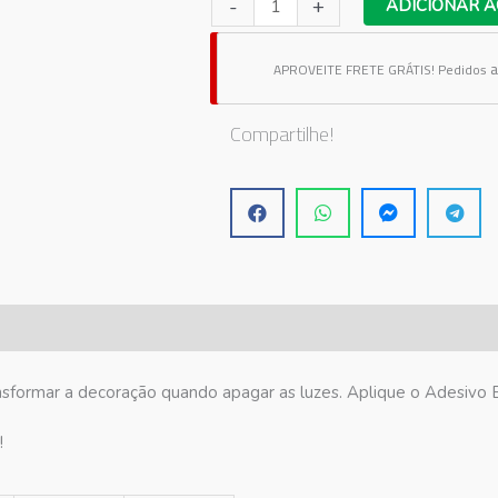
Adesivo
-
+
ADICIONAR A
Brilha
no
a
APROVEITE FRETE GRÁTIS!
Pedidos
Escuro
Nossa
Compartilhe!
Senhora
quantidade
sformar a decoração quando apagar as luzes. Aplique o Adesivo B
!