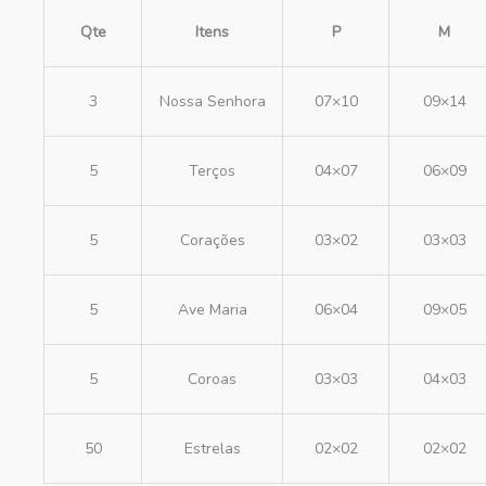
Qte
Itens
P
M
3
Nossa Senhora
07×10
09×14
5
Terços
04×07
06×09
5
Corações
03×02
03×03
5
Ave Maria
06×04
09×05
5
Coroas
03×03
04×03
50
Estrelas
02×02
02×02