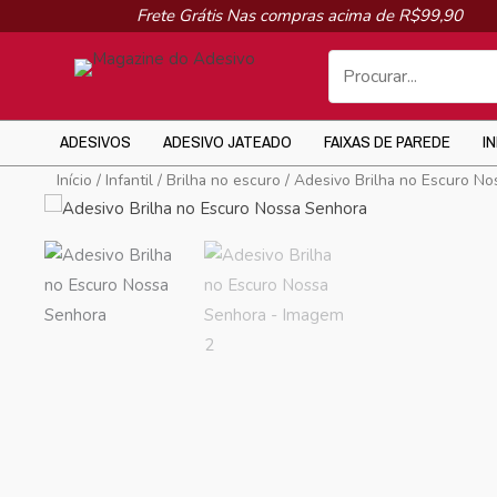
Ir
Frete Grátis Nas compras acima de R$99,90
para
o
conteúdo
ADESIVOS
ADESIVO JATEADO
FAIXAS DE PAREDE
I
Início
/
Infantil
/
Brilha no escuro
/ Adesivo Brilha no Escuro N