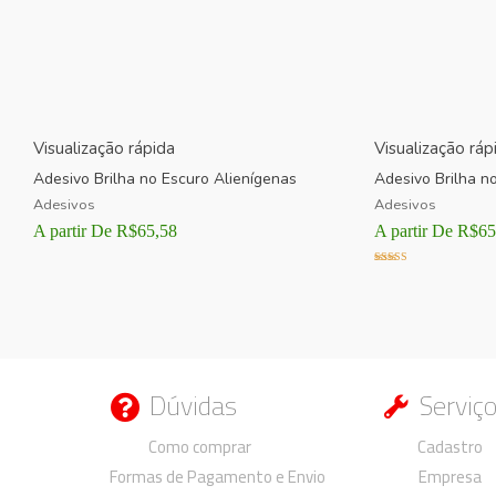
Visualização rápida
Visualização ráp
Adesivo Brilha no Escuro Alienígenas
Adesivo Brilha n
Adesivos
Adesivos
A partir De
R$
65,58
A partir De
R$
65
Avaliação
5.00
de 5
Dúvidas
Serviç
Duvidas
Duvidas
Como comprar
Cadastro
Formas de Pagamento e Envio
Empresa