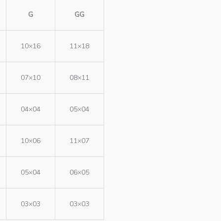
G
GG
10×16
11×18
07×10
08×11
04×04
05×04
10×06
11×07
05×04
06×05
03×03
03×03