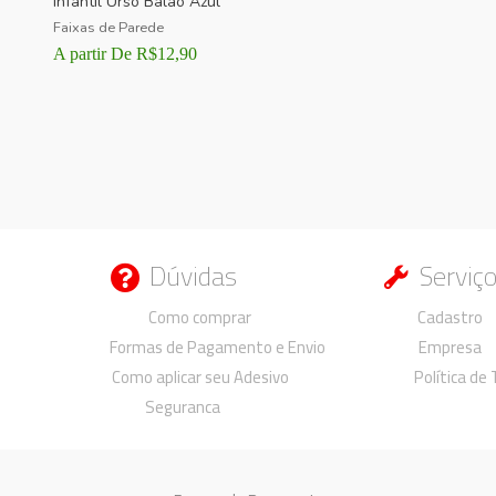
Infantil Urso Balão Azul
Faixas de Parede
A partir De
R$
12,90
Dúvidas
Serviç
Duvidas
Duvidas
Como comprar
Cadastro
Formas de Pagamento e Envio
Empresa
Como aplicar seu Adesivo
Política de
Seguranca