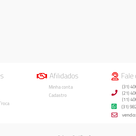
os
Afilidados
Fale
Duvidas
Duvidas
(31) 40
Minha conta
(21) 40
Cadastro
(11) 40
 Troca
(31) 9
venda