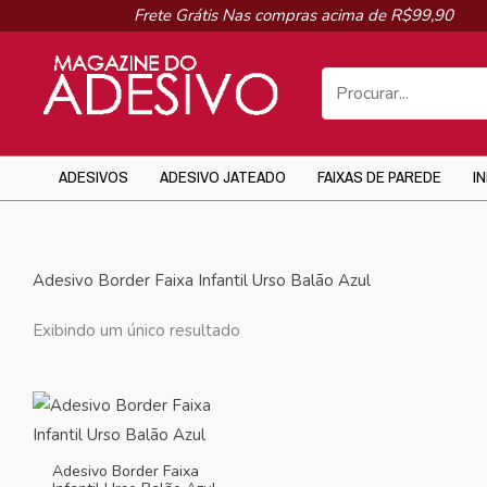
Ir
Frete Grátis Nas compras acima de R$99,90
para
o
conteúdo
ADESIVOS
ADESIVO JATEADO
FAIXAS DE PAREDE
I
Adesivo Border Faixa Infantil Urso Balão Azul
Exibindo um único resultado
Adesivo Border Faixa