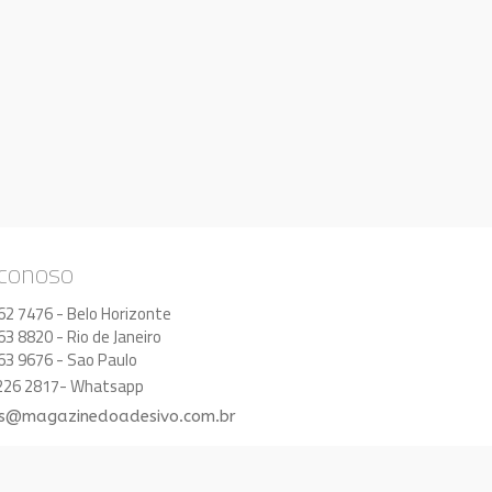
 conoso
62 7476 - Belo Horizonte
63 8820 - Rio de Janeiro
63 9676 - Sao Paulo
8226 2817- Whatsapp
s@magazinedoadesivo.com.br