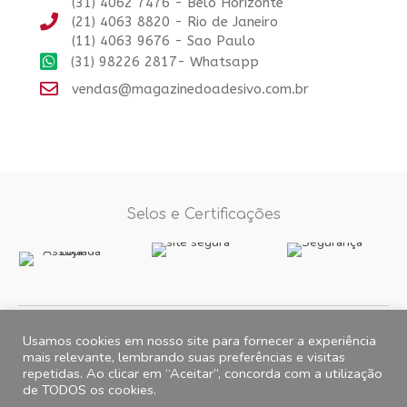
(31) 4062 7476 - Belo Horizonte
(21) 4063 8820 - Rio de Janeiro
(11) 4063 9676 - Sao Paulo
(31) 98226 2817- Whatsapp
vendas@magazinedoadesivo.com.br
Selos e Certificações
Formas de Pagamento
Usamos cookies em nosso site para fornecer a experiência
mais relevante, lembrando suas preferências e visitas
repetidas. Ao clicar em “Aceitar”, concorda com a utilização
Fotos e imagens meramente ilustrativas, 2012© 2026 Magazine do
de TODOS os cookies.
Adesivo. All Rights Reserved. CNPJ 15.257.475.0001/35 Endereço para