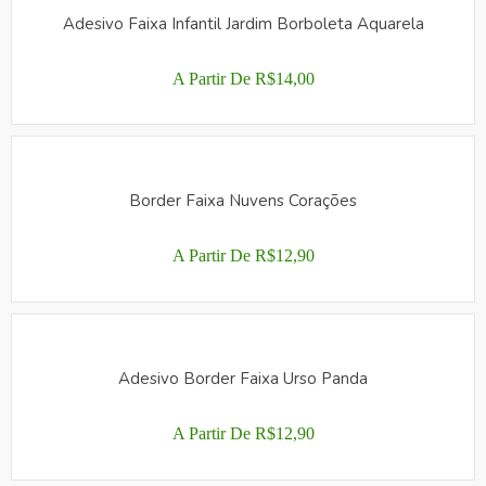
VÁRIAS
Adesivo Faixa Infantil Jardim Borboleta Aquarela
VARIANTES.
AS
OPÇÕES
A Partir De
R$
14,00
PODEM
ESTE
SER
PRODUTO
ESCOLHIDAS
TEM
NA
VÁRIAS
PÁGINA
Border Faixa Nuvens Corações
VARIANTES.
DO
AS
PRODUTO
A Partir De
R$
12,90
OPÇÕES
PODEM
ESTE
SER
PRODUTO
ESCOLHIDAS
TEM
NA
VÁRIAS
PÁGINA
Adesivo Border Faixa Urso Panda
VARIANTES.
DO
AS
PRODUTO
OPÇÕES
A Partir De
R$
12,90
PODEM
ESTE
SER