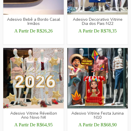
ESCOLHIDAS
ESCOLHIDAS
NA
NA
PÁGINA
PÁGINA
Adesivo Bebê a Bordo Casal
Adesivo Decorativo Vitrine
Irmãos
DO
Dia dos Pais N22
DO
PRODUTO
PRODUTO
A Partir De
R$
26,26
A Partir De
R$
78,35
ESTE
ESTE
PRODUTO
PRODUTO
TEM
TEM
VÁRIAS
VÁRIAS
VARIANTES.
VARIANTES.
AS
AS
OPÇÕES
OPÇÕES
PODEM
PODEM
SER
SER
ESCOLHIDAS
ESCOLHIDAS
NA
NA
PÁGINA
PÁGINA
Adesivo Vitrine Réveillon
Adesivo Vitrine Festa Junina
Ano Novo N4
DO
N10
DO
PRODUTO
PRODUTO
A Partir De
R$
64,95
A Partir De
R$
68,90