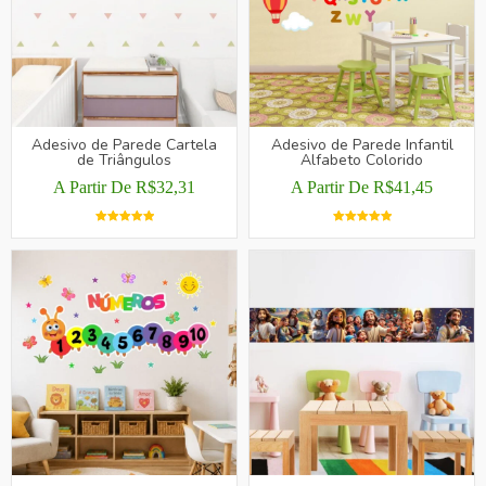
OPÇÕES
OPÇÕES
PODEM
PODEM
SER
SER
ESCOLHIDAS
ESCOLHIDAS
NA
NA
PÁGINA
PÁGINA
Adesivo de Parede Cartela
Adesivo de Parede Infantil
de Triângulos
DO
Alfabeto Colorido
DO
PRODUTO
PRODUTO
A Partir De
R$
32,31
A Partir De
R$
41,45
Avaliação
Avaliação
ESTE
ESTE
5.00
De 5
5.00
De 5
PRODUTO
PRODUTO
TEM
TEM
VÁRIAS
VÁRIAS
VARIANTES.
VARIANTES.
AS
AS
OPÇÕES
OPÇÕES
PODEM
PODEM
SER
SER
ESCOLHIDAS
ESCOLHIDAS
NA
NA