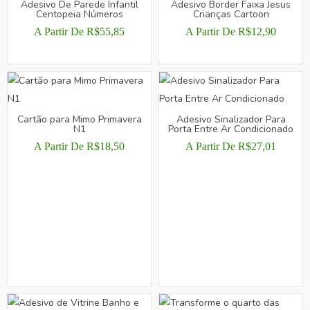
Adesivo De Parede Infantil
Adesivo Border Faixa Jesus
PÁGINA
PÁGINA
Centopeia Números
Crianças Cartoon
DO
DO
A Partir De
R$
55,85
A Partir De
R$
12,90
PRODUTO
PRODUTO
ESTE
ESTE
PRODUTO
PRODUTO
TEM
TEM
VÁRIAS
VÁRIAS
VARIANTES.
VARIANTES.
Cartão para Mimo Primavera
Adesivo Sinalizador Para
N1
Porta Entre Ar Condicionado
AS
AS
OPÇÕES
OPÇÕES
A Partir De
R$
18,50
A Partir De
R$
27,01
PODEM
PODEM
ESTE
ESTE
SER
SER
PRODUTO
PRODUTO
ESCOLHIDAS
ESCOLHIDAS
TEM
TEM
NA
NA
VÁRIAS
VÁRIAS
PÁGINA
PÁGINA
VARIANTES.
VARIANTES.
DO
DO
AS
AS
PRODUTO
PRODUTO
OPÇÕES
OPÇÕES
PODEM
PODEM
SER
SER
ESCOLHIDAS
ESCOLHIDAS