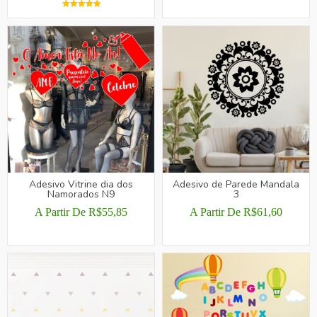
ESTE
Avaliação
ESTE
PRODUTO
5.00
De 5
PRODUTO
TEM
TEM
VÁRIAS
VÁRIAS
VARIANTES.
VARIANTES.
AS
AS
OPÇÕES
OPÇÕES
PODEM
PODEM
SER
SER
ESCOLHIDAS
ESCOLHIDAS
NA
NA
PÁGINA
Adesivo Vitrine dia dos
Adesivo de Parede Mandala
PÁGINA
Namorados N9
3
DO
DO
PRODUTO
A Partir De
R$
55,85
A Partir De
R$
61,60
PRODUTO
ESTE
ESTE
PRODUTO
PRODUTO
TEM
TEM
VÁRIAS
VÁRIAS
VARIANTES.
VARIANTES.
AS
AS