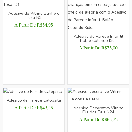
NA
NA
PÁGINA
PÁGINA
Adesivo de Vitrine Banho e
Tosa N3
DO
DO
PRODUTO
PRODUTO
A Partir De
R$
54,95
ESTE
Adesivo de Parede Infantil
Balão Colorido Kids
PRODUTO
TEM
A Partir De
R$
75,00
VÁRIAS
ESTE
VARIANTES.
PRODUTO
AS
TEM
OPÇÕES
VÁRIAS
PODEM
VARIANTES.
SER
AS
ESCOLHIDAS
OPÇÕES
NA
Adesivo de Parede Calopsita
PODEM
PÁGINA
Adesivo Decorativo Vitrine
A Partir De
R$
43,25
SER
DO
Dia dos Pais N24
ESCOLHIDAS
ESTE
PRODUTO
A Partir De
R$
65,75
NA
PRODUTO
PÁGINA
ESTE
TEM