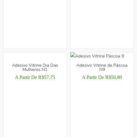
DO
PRODUTO
VÁRIAS
PRODUTO
TEM
VARIANTES.
VÁRIAS
AS
VARIANTES.
OPÇÕES
AS
PODEM
OPÇÕES
SER
PODEM
ESCOLHIDAS
SER
NA
ESCOLHIDAS
PÁGINA
NA
Adesivo Vitrine Dia Das
DO
Adesivo Vitrine de Páscoa
Mulheres N1
N9
PÁGINA
PRODUTO
A Partir De
R$
57,75
DO
A Partir De
R$
50,80
PRODUTO
ESTE
ESTE
PRODUTO
PRODUTO
TEM
TEM
VÁRIAS
VÁRIAS
VARIANTES.
VARIANTES.
AS
AS
OPÇÕES
OPÇÕES
PODEM
PODEM