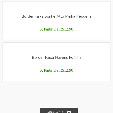
PRODUTO
ESCOLHIDAS
TEM
NA
VÁRIAS
PÁGINA
Border Faixa Sonhe Alto Minha Pequena
VARIANTES.
DO
AS
PRODUTO
OPÇÕES
A Partir De
R$
12,90
PODEM
ESTE
SER
PRODUTO
ESCOLHIDAS
TEM
NA
VÁRIAS
PÁGINA
Border Faixa Nuvens Fofinha
VARIANTES.
DO
AS
PRODUTO
OPÇÕES
A Partir De
R$
12,90
PODEM
ESTE
SER
PRODUTO
ESCOLHIDAS
TEM
NA
VÁRIAS
PÁGINA
VARIANTES.
DO
AS
PRODUTO
OPÇÕES
VEJA MAIS