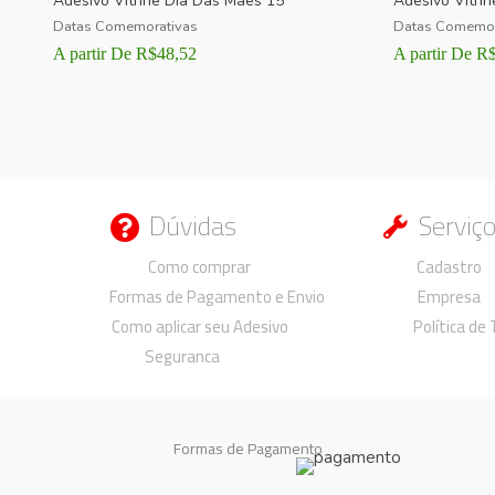
Adesivo Vitrine Dia Das Mães 15
Adesivo Vitri
Datas Comemorativas
Datas Comemor
A partir De
R$
48,52
A partir De
R
Dúvidas
Serviç
Duvidas
Duvidas
Como comprar
Cadastro
Formas de Pagamento e Envio
Empresa
Como aplicar seu Adesivo
Política de
Seguranca
Formas de Pagamento