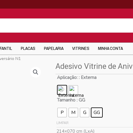
NFANTIL
PLACAS
PAPELARIA
VITRINES
MINHA CONTA
versário N1
Adesivo Vitrine de Ani
Aplicação:
: Externa
Tamanho
: GG
P
M
G
GG
LIMPAR
214×070 cm (LxA)