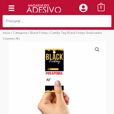
Ir
0
para
o
conteúdo
Início
/
Categoria
/
Black Friday
/ Cartão Tag Black Friday Sinalizador
Clientes N1