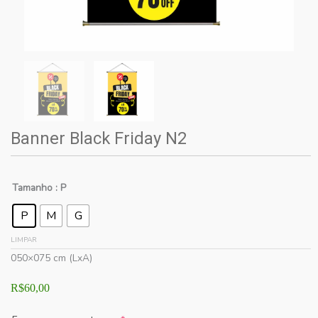
Banner Black Friday N2
Tamanho
: P
P
M
G
LIMPAR
050×075 cm (LxA)
R$
60,00