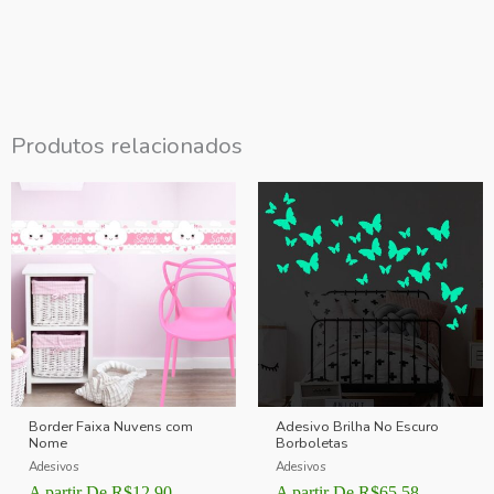
Produtos relacionados
Border Faixa Nuvens com
Adesivo Brilha No Escuro
Nome
Borboletas
Adesivos
Adesivos
A partir De
R$
12,90
A partir De
R$
65,58