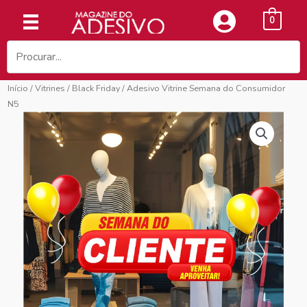
Ir
0
para
o
conteúdo
Início
/
Vitrines
/
Black Friday
/ Adesivo Vitrine Semana do Consumidor
N5