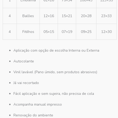
1
Emblema
61×26
79×34
100×43
123×55
4
Balões
12×16
15×21
20×28
23×33
4
Fitilhos
05×15
07×19
09×25
12×30
Aplicação com opção de escolha Interna ou Externa
Autocolante
Vinil lavável (Pano úmido, sem produtos abrasivos)
Já vai recortado
Fácil aplicação e sem sujeira, não precisa de cola
Acompanha manual impresso
Renovação do ambiente