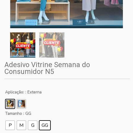
Adesivo Vitrine Semana do
Consumidor N5
Aplicação:
: Externa
Tamanho
: GG
P
M
G
GG