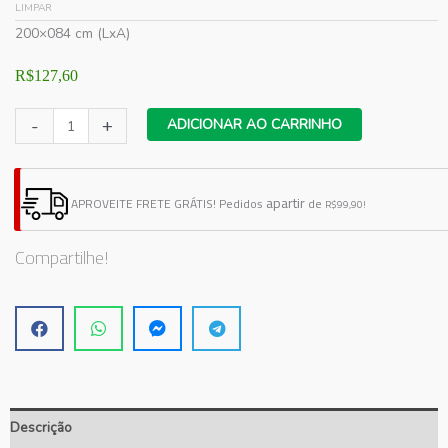
LIMPAR
200×084 cm (LxA)
R$
127,60
Adesivo
-
+
ADICIONAR AO CARRINHO
Vitrine
Semana
do
apartir
APROVEITE FRETE GRÁTIS!
Pedidos
de
R$99,90!
Consumidor
N5
Compartilhe!
quantidade
Descrição