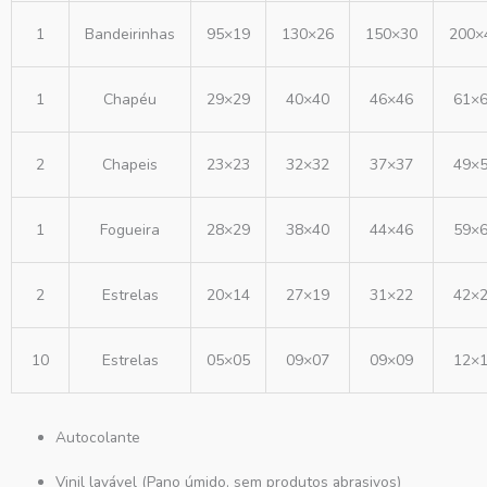
1
Bandeirinhas
95×19
130×26
150×30
200×
1
Chapéu
29×29
40×40
46×46
61×
2
Chapeis
23×23
32×32
37×37
49×
1
Fogueira
28×29
38×40
44×46
59×
2
Estrelas
20×14
27×19
31×22
42×
10
Estrelas
05×05
09×07
09×09
12×
Autocolante
Vinil lavável (Pano úmido, sem produtos abrasivos)