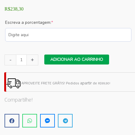
R$
238,30
(required)
Escreva a porcentagem:
*
Adesivo
-
+
ADICIONAR AO CARRINHO
Vitrine
Festa
Junina
apartir
APROVEITE FRETE GRÁTIS!
Pedidos
de
R$99,90!
N8
quantidade
Compartilhe!