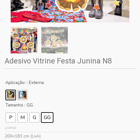
Adesivo Vitrine Festa Junina N8
Aplicação:
: Externa
Tamanho
: GG
P
M
G
GG
LIMPAR
200×183 cm (LxA)