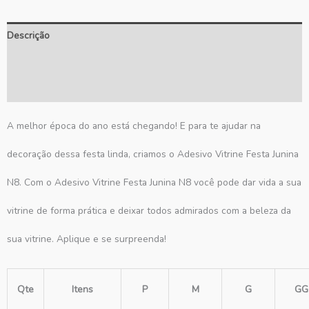
Descrição
Informação adicional
Avaliações (0)
A melhor época do ano está chegando! E para te ajudar na
decoração dessa festa linda, criamos o Adesivo Vitrine Festa Junina
N8. Com o Adesivo Vitrine Festa Junina N8 você pode dar vida a sua
vitrine de forma prática e deixar todos admirados com a beleza da
sua vitrine. Aplique e se surpreenda!
Qte
Itens
P
M
G
GG