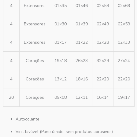
4
Extensores
01×35
01×46
02×58
02×69
4
Extensores
01×30
01×39
02×49
02×59
4
Extensores
01×17
01×22
02×28
02×33
4
Corações
19×18
26×23
32×29
27×24
4
Corações
13×12
18×16
22×20
22×20
20
Corações
09×08
12×11
16×14
19×17
Autocolante
Vinil lavável (Pano úmido, sem produtos abrasivos)