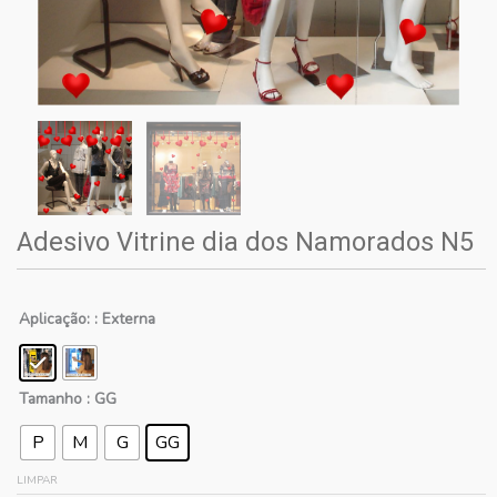
Adesivo Vitrine dia dos Namorados N5
Aplicação:
: Externa
Tamanho
: GG
P
M
G
GG
LIMPAR