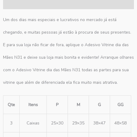
Avaliações (0)
Um dos dias mais especiais e lucrativos no mercado já está
chegando, e muitas pessoas já estão à procura de seus presentes.
E para sua loja não ficar de fora, aplique o Adesivo Vitrine dia das
Mães N31 e deixe sua loja mais bonita e evidente! Arranque olhares
com o Adesivo Vitrine dia das Mães N31 todas as partes para sua
vitrine que além de diferenciada ela fica muito mais atrativa.
Qte
Itens
P
M
G
GG
3
Caixas
25×30
29×35
38×47
48×58