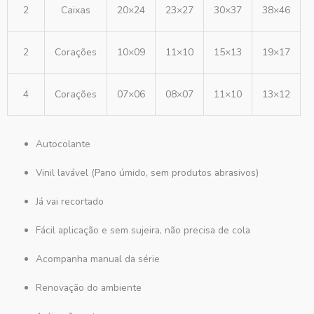
2
Caixas
20×24
23×27
30×37
38×46
2
Corações
10×09
11×10
15×13
19×17
4
Corações
07×06
08×07
11×10
13×12
Autocolante
Vinil lavável (Pano úmido, sem produtos abrasivos)
Já vai recortado
Fácil aplicação e sem sujeira, não precisa de cola
Acompanha manual da série
Renovação do ambiente