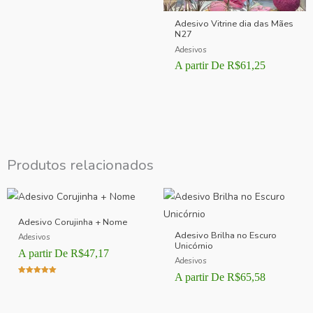
Adesivo Vitrine dia das Mães
N27
Adesivos
A partir De
R$
61,25
Produtos relacionados
Adesivo Corujinha + Nome
Adesivo Brilha no Escuro
Adesivos
Unicórnio
A partir De
R$
47,17
Adesivos
A partir De
R$
65,58
Avaliação
5.00
de 5