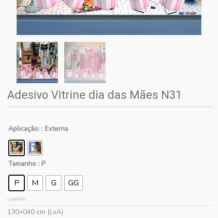
Adesivo Vitrine dia das Mães N31
Aplicação:
: Externa
Tamanho
: P
P
M
G
GG
LIMPAR
130×040 cm (LxA)