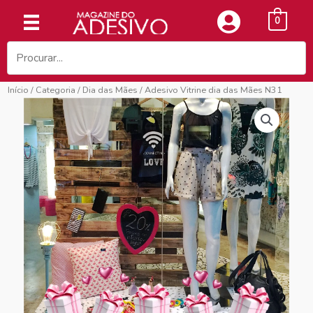
Ir
0
para
o
conteúdo
Início
/
Categoria
/
Dia das Mães
/ Adesivo Vitrine dia das Mães N31