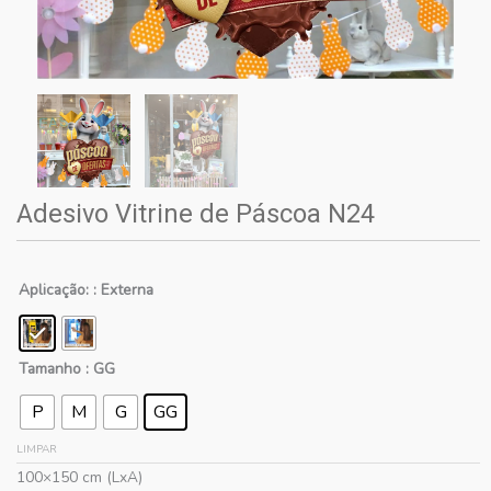
Adesivo Vitrine de Páscoa N24
Aplicação:
: Externa
Tamanho
: GG
P
M
G
GG
LIMPAR
100×150 cm (LxA)