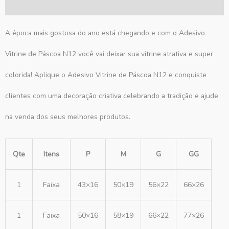
Avaliações (0)
A época mais gostosa do ano está chegando e com o Adesivo
Vitrine de Páscoa N12 você vai deixar sua vitrine atrativa e super
colorida! Aplique o Adesivo Vitrine de Páscoa N12 e conquiste
clientes com uma decoração criativa celebrando a tradição e ajude
na venda dos seus melhores produtos.
Qte
Itens
P
M
G
GG
1
Faixa
43×16
50×19
56×22
66×26
1
Faixa
50×16
58×19
66×22
77×26