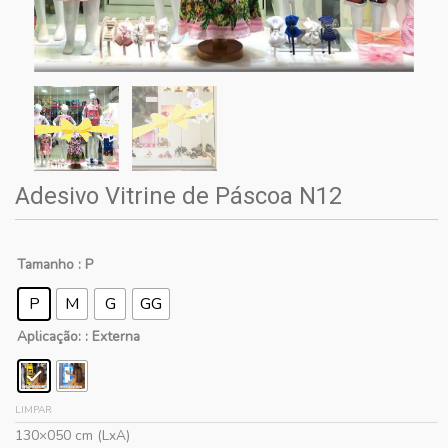
Adesivo Vitrine de Páscoa N12
Tamanho
: P
P
M
G
GG
Aplicação:
: Externa
LIMPAR
130×050 cm (LxA)