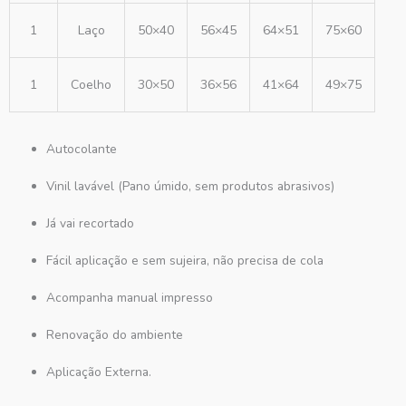
1
Laço
50×40
56×45
64×51
75×60
1
Coelho
30×50
36×56
41×64
49×75
Autocolante
Vinil lavável (Pano úmido, sem produtos abrasivos)
Já vai recortado
Fácil aplicação e sem sujeira, não precisa de cola
Acompanha manual impresso
Renovação do ambiente
Aplicação Externa.