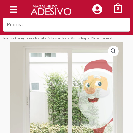
Ir
0
para
o
conteúdo
Início
/
Categoria
/
Natal
/ Adesivo Para Vidro Papai Noel Lateral