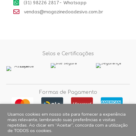
(31) 98226 2817- Whatsapp
vendas@magazinedoadesivo.com.br
Selos e Certificações
Formas de Pagamento
Usamos cookies em nosso site para fornecer a experiência
mais relevante, lembrando suas preferências e visitas
repetidas. Ao clicar em “Aceitar”, concorda com a utilização
Fotos e imagens meramente ilustrativas, 2012© 2026 Magazine do
de TODOS os cookies.
Adesivo. All Rights Reserved. CNPJ 15.257.475.0001/35 Endereço para