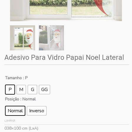
Adesivo Para Vidro Papai Noel Lateral
Tamanho
: P
P
M
G
GG
Posição
: Normal
Normal
Inverso
LIMPAR
038×100 cm (LxA)