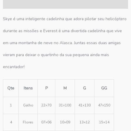
Avaliações (0)
Skye é uma inteligente cadelinha que adora pilotar seu helicóptero
durante as missões e Everest é uma divertida cadelinha que vive
em uma montanha de neve no Alasca. Juntas essas duas amigas
vieram para deixar o quartinho da sua pequena ainda mais
encantador!
Qte
Itens
P
M
G
GG
1
Galho
22×70
31×100
41×130
47×150
4
Flores
07×06
10×09
13×12
15×14