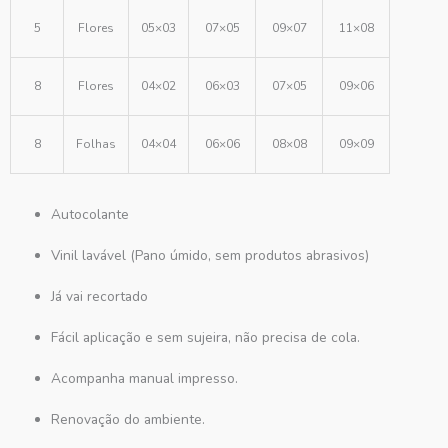
5
Flores
05×03
07×05
09×07
11×08
8
Flores
04×02
06×03
07×05
09×06
8
Folhas
04×04
06×06
08×08
09×09
Autocolante
Vinil lavável (Pano úmido, sem produtos abrasivos)
Já vai recortado
Fácil aplicação e sem sujeira, não precisa de cola.
Acompanha manual impresso.
Renovação do ambiente.