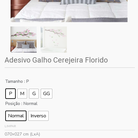
Adesivo Galho Cerejeira Florido
Tamanho
: P
P
M
G
GG
Posição
: Normal
Normal
Inverso
LIMPAR
070×027 cm (LxA)