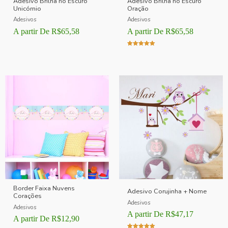
Adesivo Brilha no Escuro
Adesivo Brilha no Escuro
Unicórnio
Oração
Adesivos
Adesivos
A partir De
R$
65,58
A partir De
R$
65,58
Avaliação
5.00
de 5
Border Faixa Nuvens
Adesivo Corujinha + Nome
Corações
Adesivos
Adesivos
A partir De
R$
47,17
A partir De
R$
12,90