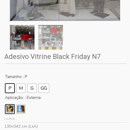
Adesivo Vitrine Black Friday N7
Tamanho
: P
P
M
G
GG
Aplicação:
: Externa
LIMPAR
130×042 cm (LxA)