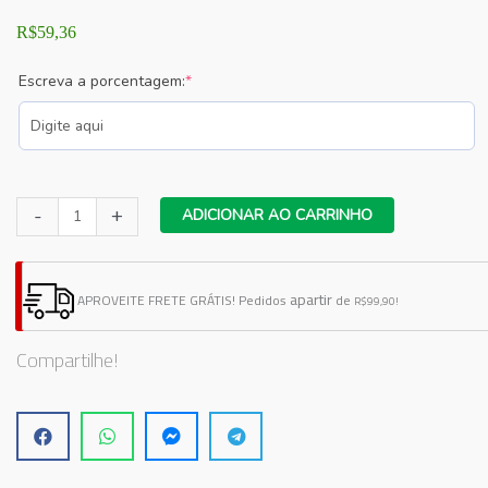
R$
59,36
(required)
Escreva a porcentagem:
*
Adesivo
-
+
ADICIONAR AO CARRINHO
Vitrine
Black
Friday
apartir
APROVEITE FRETE GRÁTIS!
Pedidos
de
R$99,90!
N7
quantidade
Compartilhe!