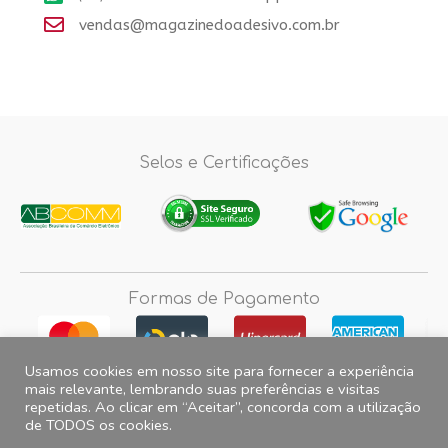
vendas@magazinedoadesivo.com.br
Selos e Certificações
Formas de Pagamento
Usamos cookies em nosso site para fornecer a experiência
mais relevante, lembrando suas preferências e visitas
repetidas. Ao clicar em “Aceitar”, concorda com a utilização
Fotos e imagens meramente ilustrativas, 2012© 2026 Magazine do
de TODOS os cookies.
Adesivo. All Rights Reserved. CNPJ 15.257.475.0001/35 Endereço para