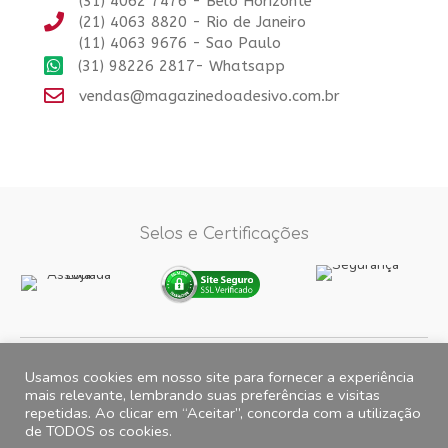
(31) 4062 7476 - Belo Horizonte
(21) 4063 8820 - Rio de Janeiro
(11) 4063 9676 - Sao Paulo
(31) 98226 2817- Whatsapp
vendas@magazinedoadesivo.com.br
Selos e Certificações
Formas de Pagamento
Usamos cookies em nosso site para fornecer a experiência
mais relevante, lembrando suas preferências e visitas
repetidas. Ao clicar em “Aceitar”, concorda com a utilização
Fotos e imagens meramente ilustrativas, 2012© 2026 Magazine do
de TODOS os cookies.
Adesivo. All Rights Reserved. CNPJ 15.257.475.0001/35 Endereço para