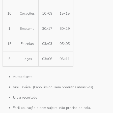
10
Corações
10×09
15×15
1
Emblema
30×17
50×29
15
Estrelas
03×03
05×05
5
Laços
03×06
06×11
Autocolante
Vinil lavável (Pano úmido, sem produtos abrasivos)
Já vai recortado
Fácil aplicação e sem sujeira, não precisa de cola.