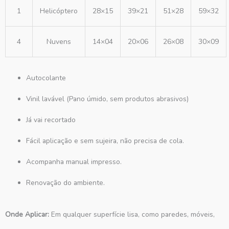
1
Helicóptero
28×15
39×21
51×28
59×32
4
Nuvens
14×04
20×06
26×08
30×09
Autocolante
Vinil lavável (Pano úmido, sem produtos abrasivos)
Já vai recortado
Fácil aplicação e sem sujeira, não precisa de cola.
Acompanha manual impresso.
Renovação do ambiente.
Onde Aplicar:
Em qualquer superfície lisa, como paredes, móveis,