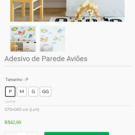
Adesivo de Parede Aviões
Tamanho
: P
P
M
G
GG
LIMPAR
070×045 cm (LxA)
R$
42,60