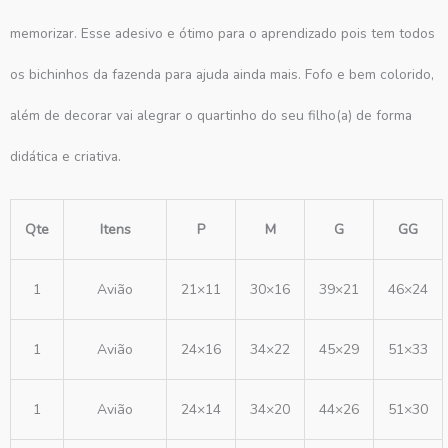
memorizar. Esse adesivo e ótimo para o aprendizado pois tem todos
os bichinhos da fazenda para ajuda ainda mais. Fofo e bem colorido,
além de decorar vai alegrar o quartinho do seu filho(a) de forma
didática e criativa.
Qte
Itens
P
M
G
GG
1
Avião
21×11
30×16
39×21
46×24
1
Avião
24×16
34×22
45×29
51×33
1
Avião
24×14
34×20
44×26
51×30