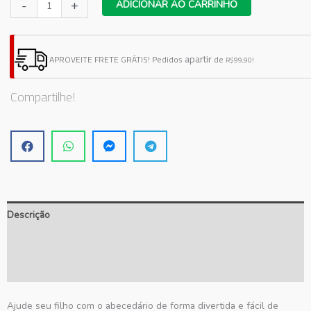
Adesivo
-
+
ADICIONAR AO CARRINHO
de
Parede
Aviões
apartir
APROVEITE FRETE GRÁTIS!
Pedidos
de
R$99,90!
quantidade
Compartilhe!
Descrição
Informação adicional
Avaliações (0)
Ajude seu filho com o abecedário de forma divertida e fácil de