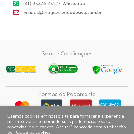
(31) 98226 2817- Whatsapp
vendas@magazinedoadesivo.com.br
Selos e Certificações
Formas de Pagamento
Usamos cookies em nosso site para fornecer a experiência
mais relevante, lembrando suas preferências e visitas
repetidas. Ao clicar em “Aceitar”, concorda com a utilização
Fotos e imagens meramente ilustrativas, 2012© 2026 Magazine do
de TODOS os cookies.