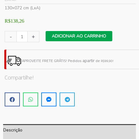
LIMPAR
130×072 cm (LxA)
R$
138,26
Adesivo
-
+
ADICIONAR AO CARRINHO
de
Parede
Santa
apartir
APROVEITE FRETE GRÁTIS!
Pedidos
de
R$99,90!
Ceia
quantidade
Compartilhe!
Descrição