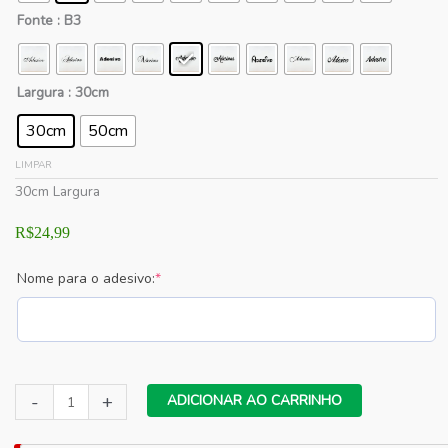
Fonte
: B3
Largura
: 30cm
30cm
50cm
LIMPAR
30cm Largura
R$
24,99
(required)
Nome para o adesivo:
*
Adesivo
-
+
ADICIONAR AO CARRINHO
de
Parede