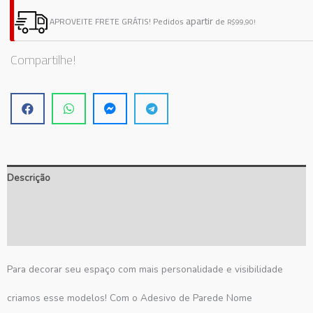
Nome
apartir
APROVEITE FRETE GRÁTIS!
Pedidos
de
R$99,90!
Personalizado
quantidade
Compartilhe!
Descrição
Informação adicional
Avaliações (0)
Para decorar seu espaço com mais personalidade e visibilidade
criamos esse modelos! Com o Adesivo de Parede Nome