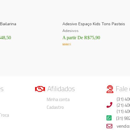
Bailarina
Adesivo Espaço Kids Tons Pasteis
Adesivos
$
48,50
A partir De
R$
75,90
Avaliação
5.00
de 5
os
Afilidados
Fale
Duvidas
Duvidas
(31) 40
Minha conta
(21) 40
Cadastro
(11) 40
 Troca
(31) 9
venda