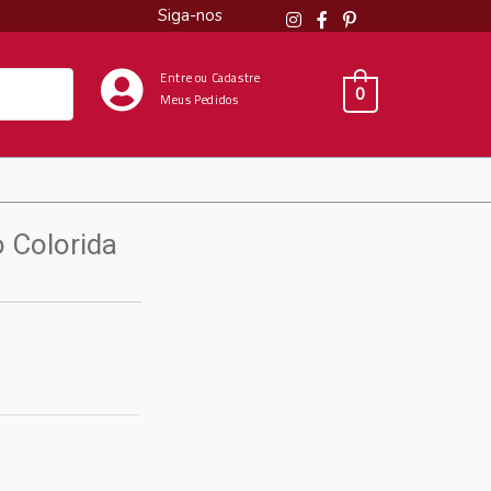
Siga-nos
Entre ou Cadastre
0
Meus Pedidos
 Colorida