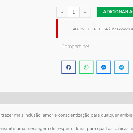
Adesivo
-
+
ADICIONAR A
de
Parede
a
APROVEITE FRETE GRÁTIS!
Pedidos
Mão
Colorida
Compartilhe!
Autismo
quantidade
razer mais inclusão, amor e conscientização para qualquer ambien
ansmite uma mensagem de respeito. Ideal para quartos, clínicas, 