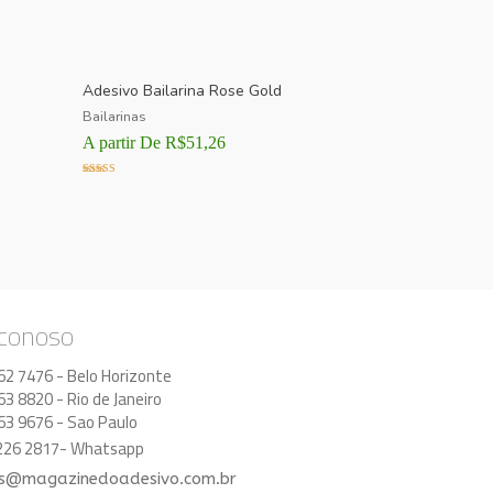
Adesivo Bailarina Rose Gold
Bailarinas
A partir De
R$
51,26
Avaliação
5.00
de 5
 conoso
62 7476 - Belo Horizonte
63 8820 - Rio de Janeiro
63 9676 - Sao Paulo
8226 2817- Whatsapp
s@magazinedoadesivo.com.br