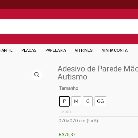
NFANTIL
PLACAS
PAPELARIA
VITRINES
MINHA CONTA
Adesivo de Parede Mão
Autismo
Tamanho
P
M
G
GG
LIMPAR
070×070 cm (LxA)
R$
76,37