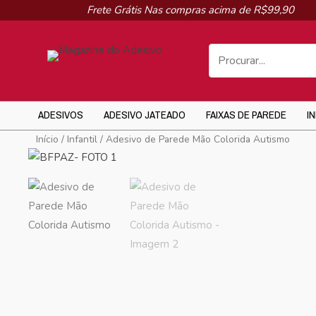
Ir
Frete Grátis Nas compras acima de R$99,90
para
o
conteúdo
ADESIVOS
ADESIVO JATEADO
FAIXAS DE PAREDE
I
Início
/
Infantil
/ Adesivo de Parede Mão Colorida Autismo