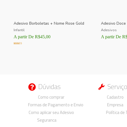
Adesivo Borboletas + Nome Rose Gold
Adesivo Doce 
Infantil
Adesivos
A partir De
R$
45,00
A partir De
R
Avaliação
5.00
de 5
Dúvidas
Serviç
Duvidas
Duvidas
Como comprar
Cadastro
Formas de Pagamento e Envio
Empresa
Como aplicar seu Adesivo
Política de
Seguranca