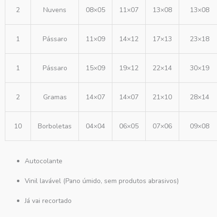
2
Nuvens
08×05
11×07
13×08
13×08
1
Pássaro
11×09
14×12
17×13
23×18
1
Pássaro
15×09
19×12
22×14
30×19
2
Gramas
14×07
14×07
21×10
28×14
10
Borboletas
04×04
06×05
07×06
09×08
Autocolante
Vinil lavável (Pano úmido, sem produtos abrasivos)
Já vai recortado