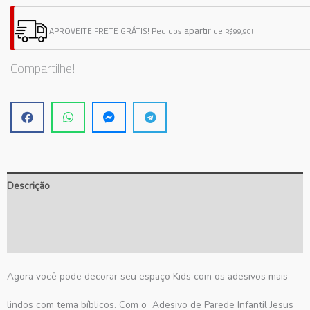
Parede
Infantil
apartir
APROVEITE FRETE GRÁTIS!
Pedidos
de
R$99,90!
Jesus
Kids
Compartilhe!
Cartoon
quantidade
Descrição
Informação adicional
Avaliações (0)
Agora você pode decorar seu espaço Kids com os adesivos mais
lindos com tema bíblicos. Com o Adesivo de Parede Infantil Jesus