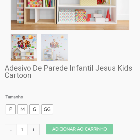
Adesivo De Parede Infantil Jesus Kids
Cartoon
Tamanho
P
M
G
GG
Adesivo
-
+
ADICIONAR AO CARRINHO
De