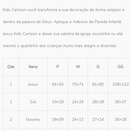
Kids Cartoon você transforma a sua decoração de forma simples e
dentro da palavra de Deus. Aplique o Adesivo de Parede Infantil
Jesus Kids Cartoon e deixe sua salinha da igreja, escolinha ou até
mesmo o quartinho das crianças muito mais alegre e divertido.
Qte
Itens
P
M
G
GG
1
Jesus
54×55
70×71
81×82
108×110
1
Sol
19×18
24×24
28×28
38×37
2
Nuvens
18×09
24×12
27×14
36×18