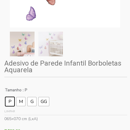
Adesivo de Parede Infantil Borboletas
Aquarela
Tamanho
: P
P
M
G
GG
LIMPAR
065×070 cm (LxA)