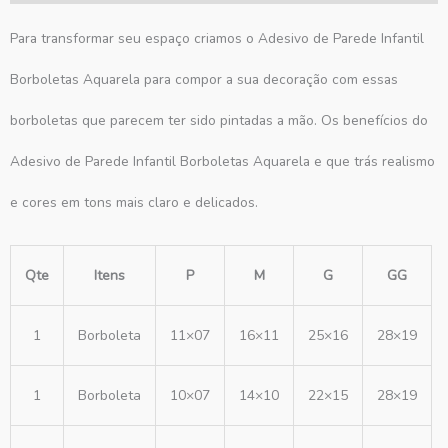
Para transformar seu espaço criamos o Adesivo de Parede Infantil
Borboletas Aquarela para compor a sua decoração com essas
borboletas que parecem ter sido pintadas a mão. Os benefícios do
Adesivo de Parede Infantil Borboletas Aquarela e que trás realismo
e cores em tons mais claro e delicados.
Qte
Itens
P
M
G
GG
1
Borboleta
11×07
16×11
25×16
28×19
1
Borboleta
10×07
14×10
22×15
28×19