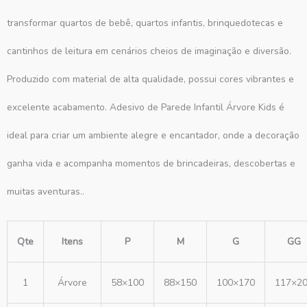
transformar quartos de bebê, quartos infantis, brinquedotecas e
cantinhos de leitura em cenários cheios de imaginação e diversão.
Produzido com material de alta qualidade, possui cores vibrantes e
excelente acabamento. Adesivo de Parede Infantil Árvore Kids é
ideal para criar um ambiente alegre e encantador, onde a decoração
ganha vida e acompanha momentos de brincadeiras, descobertas e
muitas aventuras..
Qte
Itens
P
M
G
GG
1
Árvore
58×100
88×150
100×170
117×2