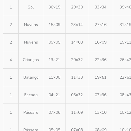
1
Sol
30×15
29×30
33×34
39×4
2
Nuvens
15×09
23×14
27×16
31×1
2
Nuvens
09×05
14×08
16×09
19×1
4
Crianças
13×21
20×32
22×36
26×4
1
Balanço
11×30
11×30
19×51
22×6
1
Escada
04×21
06×32
07×36
08×4
1
Pássaro
07×06
11×09
13×10
15×1
1
Pássaro
05×05
07×08
08×09
10×1