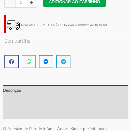
Adesivo
-
+
ADICIONAR AO CARRINHO
De
Parede
Infantil
apartir
APROVEITE FRETE GRÁTIS!
Pedidos
de
R$99,90!
Árvore
Kids
Compartilhe!
quantidade
Descrição
Informação adicional
Avaliações (0)
O Adesivo de Parede Infantil Árvore Kids é perfeito para