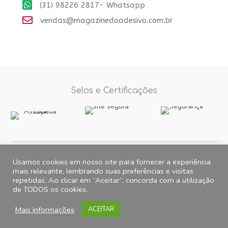
(31) 98226 2817- Whatsapp
vendas@magazinedoadesivo.com.br
Selos e Certificações
Formas de Pagamento
Usamos cookies em nosso site para fornecer a experiência
mais relevante, lembrando suas preferências e visitas
repetidas. Ao clicar em “Aceitar”, concorda com a utilização
Fotos e imagens meramente ilustrativas, 2012© 2026 Magazine do
de TODOS os cookies.
Adesivo. All Rights Reserved. CNPJ 15.257.475.0001/35 Endereço para
correspondência: Caixa postal 5727 CEP: 31275-971 Belo Horizonte-
Mais informações
ACEITAR
MG