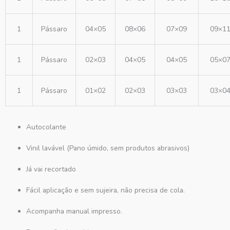
1
Pássaro
04×05
08×06
07×09
09×1
1
Pássaro
02×03
04×05
04×05
05×0
1
Pássaro
01×02
02×03
03×03
03×0
Autocolante
Vinil lavável (Pano úmido, sem produtos abrasivos)
Já vai recortado
Fácil aplicação e sem sujeira, não precisa de cola.
Acompanha manual impresso.