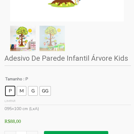
Adesivo De Parede Infantil Árvore Kids
Tamanho
: P
P
M
G
GG
LIMPAR
095×100 cm (LxA)
R$
88,00