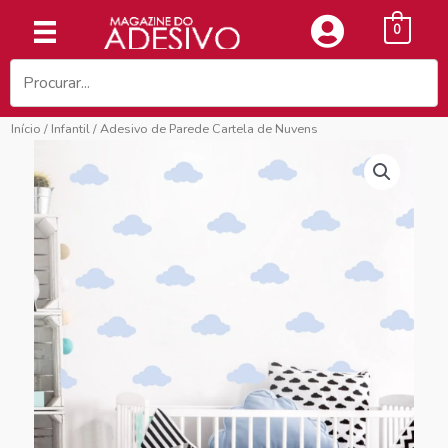
Ir
0
para
o
conteúdo
Início
/
Infantil
/ Adesivo de Parede Cartela de Nuvens