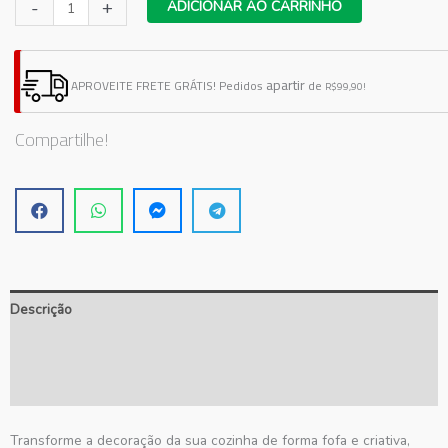
Adesivo
-
+
ADICIONAR AO CARRINHO
de
Parede
Cartela
apartir
APROVEITE FRETE GRÁTIS!
Pedidos
de
R$99,90!
de
Formigas
Compartilhe!
quantidade
Descrição
Informação adicional
Avaliações (0)
Transforme a decoração da sua cozinha de forma fofa e criativa,