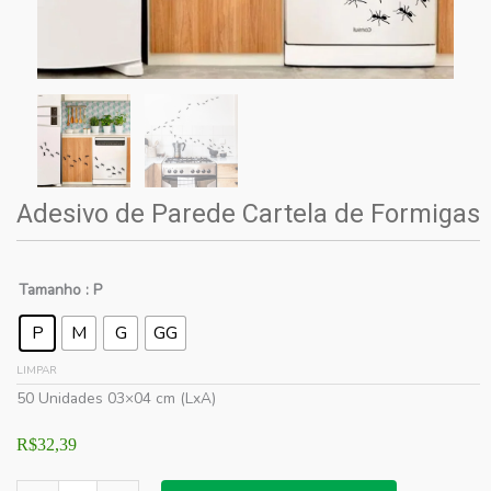
Adesivo de Parede Cartela de Formigas
Tamanho
: P
P
M
G
GG
LIMPAR
50 Unidades 03×04 cm (LxA)
R$
32,39