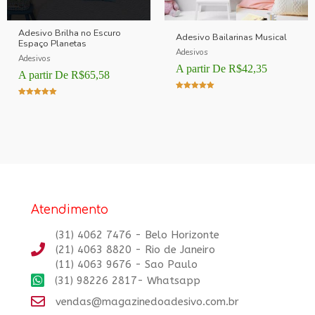
Adesivo Brilha no Escuro
Adesivo Bailarinas Musical
Espaço Planetas
Adesivos
Adesivos
A partir De
R$
42,35
A partir De
R$
65,58
Avaliação
Avaliação
5.00
5.00
de 5
de 5
Atendimento
(31) 4062 7476 - Belo Horizonte
(21) 4063 8820 - Rio de Janeiro
(11) 4063 9676 - Sao Paulo
(31) 98226 2817- Whatsapp
vendas@magazinedoadesivo.com.br