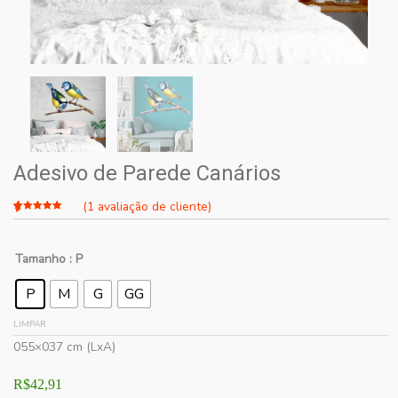
Adesivo de Parede Canários
(
1
avaliação de cliente)
Avaliado
1
como
5.00
de 5, com
Tamanho
: P
baseado
em
avaliação
de cliente
P
M
G
GG
LIMPAR
055×037 cm (LxA)
R$
42,91