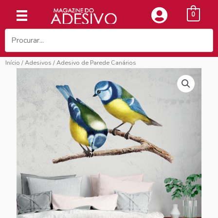
Ir
0
para
o
conteúdo
Início
/
Adesivos
/ Adesivo de Parede Canários