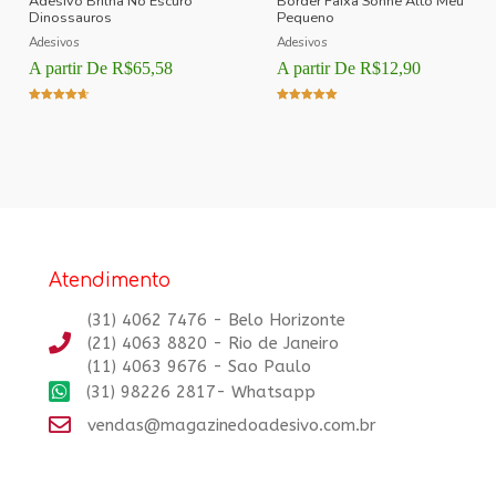
Adesivo Brilha No Escuro
Border Faixa Sonhe Alto Meu
Dinossauros
Pequeno
Adesivos
Adesivos
A partir De
R$
65,58
A partir De
R$
12,90
Avaliação
Avaliação
4.00
5.00
de 5
de 5
Atendimento
(31) 4062 7476 - Belo Horizonte
(21) 4063 8820 - Rio de Janeiro
(11) 4063 9676 - Sao Paulo
(31) 98226 2817- Whatsapp
vendas@magazinedoadesivo.com.br