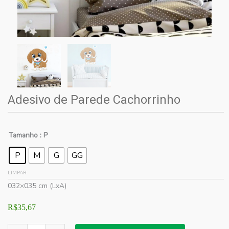
Adesivo de Parede Cachorrinho
Tamanho
: P
P
M
G
GG
LIMPAR
032×035 cm (LxA)
R$
35,67