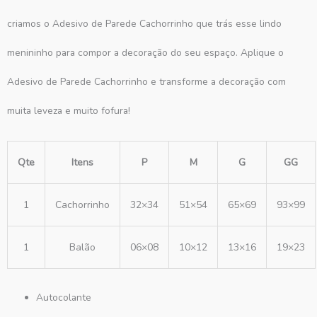
criamos o Adesivo de Parede Cachorrinho que trás esse lindo
menininho para compor a decoração do seu espaço. Aplique o
Adesivo de Parede Cachorrinho e transforme a decoração com
muita leveza e muito fofura!
Qte
Itens
P
M
G
GG
1
Cachorrinho
32×34
51×54
65×69
93×99
1
Balão
06×08
10×12
13×16
19×23
Autocolante