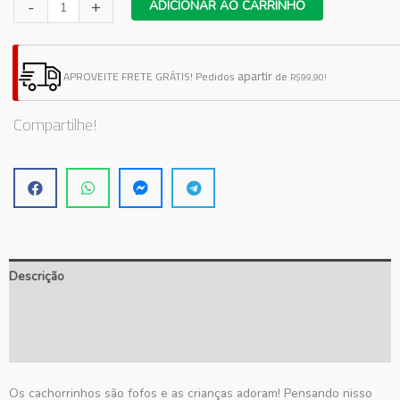
Adesivo
-
+
ADICIONAR AO CARRINHO
de
Parede
Cachorrinho
apartir
APROVEITE FRETE GRÁTIS!
Pedidos
de
R$99,90!
quantidade
Compartilhe!
Descrição
Informação adicional
Avaliações (0)
Os cachorrinhos são fofos e as crianças adoram! Pensando nisso