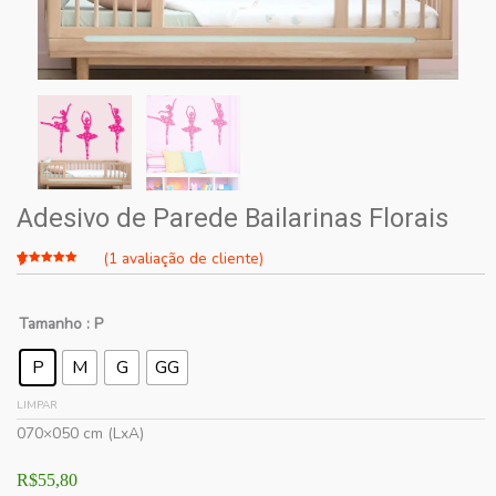
Adesivo de Parede Bailarinas Florais
(
1
avaliação de cliente)
Avaliado
1
como
5.00
de 5, com
Tamanho
: P
baseado
em
avaliação
de cliente
P
M
G
GG
LIMPAR
070×050 cm (LxA)
R$
55,80