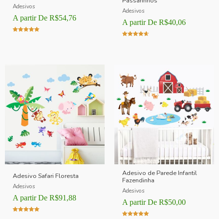
Passarinhos
Adesivos
Adesivos
A partir De
R$
54,76
A partir De
R$
40,06
Avaliação
Avaliação
5.00
4.00
de 5
de 5
Adesivo de Parede Infantil
Adesivo Safari Floresta
Fazendinha
Adesivos
Adesivos
A partir De
R$
91,88
A partir De
R$
50,00
Avaliação