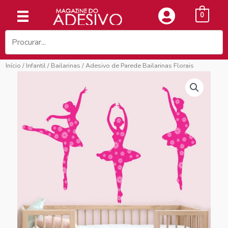
Ir
0
para
o
conteúdo
Início
/
Infantil
/
Bailarinas
/ Adesivo de Parede Bailarinas Florais