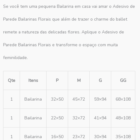
Se você tem uma pequena Bailarina em casa vai amar o Adesivo de
Parede Bailarinas Florais que além de trazer o charme do ballet
remete a natureza das delicadas flores. Aplique o Adesivo de
Parede Bailarinas Florais e transforme o espaço com muita
feminilidade.
Qte
Itens
P
M
G
GG
1
Bailarina
32×50
45×72
59×94
68×108
1
Bailarina
22×50
32×72
41×94
48×108
1
Bailarina
16×50
23×72
30×94
35×108