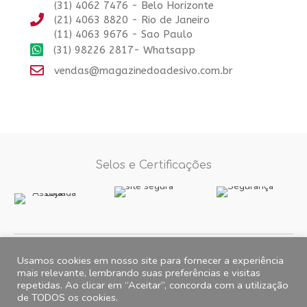
(31) 4062 7476 - Belo Horizonte
(21) 4063 8820 - Rio de Janeiro
(11) 4063 9676 - Sao Paulo
(31) 98226 2817- Whatsapp
vendas@magazinedoadesivo.com.br
Selos e Certificações
Formas de Pagamento
Usamos cookies em nosso site para fornecer a experiência
mais relevante, lembrando suas preferências e visitas
repetidas. Ao clicar em “Aceitar”, concorda com a utilização
Fotos e imagens meramente ilustrativas, 2012© 2026 Magazine do
de TODOS os cookies.
Adesivo. All Rights Reserved. CNPJ 15.257.475.0001/35 Endereço para