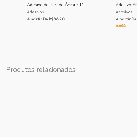
Adesivo de Parede Árvore 11
Adesivo Ár
Adesivos
Adesivos
A partir De
R$
88,20
A partir De
Avaliação
4.00
de 5
Produtos relacionados