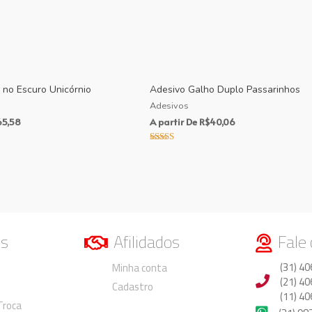
 no Escuro Unicórnio
Adesivo Galho Duplo Passarinhos
Adesivos
65,58
A partir De
R$
40,06
Avaliação
4.00
de 5
os
Afilidados
Fale
Duvidas
Duvidas
(31) 40
Minha conta
(21) 40
Cadastro
(11) 40
 Troca