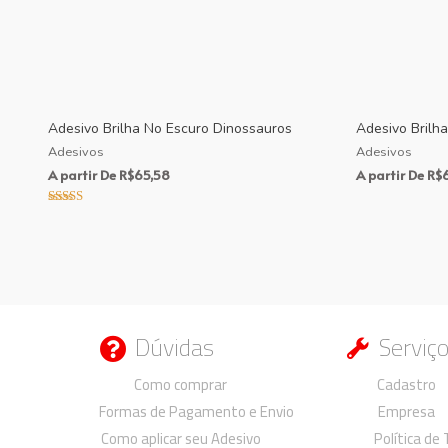
Adesivo Brilha No Escuro Dinossauros
Adesivo Brilha
Adesivos
Adesivos
A partir De
R$
65,58
A partir De
R$
Avaliação
4.00
de 5
Dúvidas
Serviç
Duvidas
Duvidas
Como comprar
Cadastro
Formas de Pagamento e Envio
Empresa
Como aplicar seu Adesivo
Política de