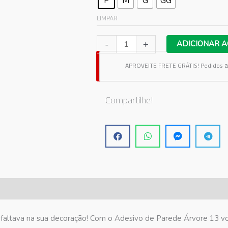
P
M
G
GG
LIMPAR
Adesivo
-
+
ADICIONAR A
de
a
APROVEITE FRETE GRÁTIS!
Pedidos
Parede Árvore
13
quantidade
Compartilhe!
altava na sua decoração! Com o Adesivo de Parede Árvore 13 você