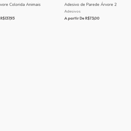
vore Colorida Animais
Adesivo de Parede Árvore 2
Adesivos
R$
137,93
A partir De
R$
73,00