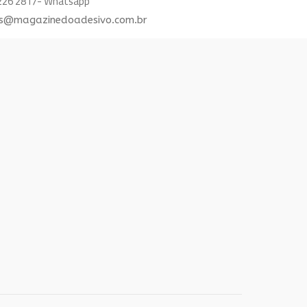
8226 2817- Whatsapp
s@magazinedoadesivo.com.br