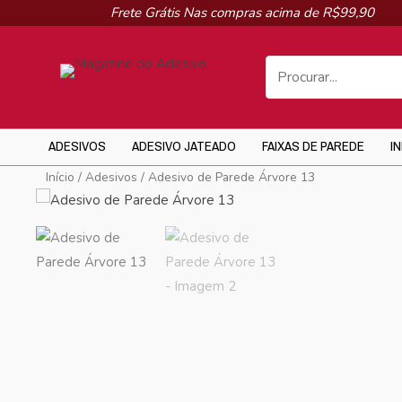
Ir
Frete Grátis Nas compras acima de R$99,90
para
o
conteúdo
ADESIVOS
ADESIVO JATEADO
FAIXAS DE PAREDE
I
Início
/
Adesivos
/ Adesivo de Parede Árvore 13